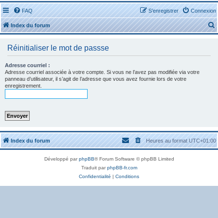
FAQ
S’enregistrer
Connexion
Index du forum
Réinitialiser le mot de passse
Adresse courriel :
Adresse courriel associée à votre compte. Si vous ne l’avez pas modifiée via votre
panneau d’utilisateur, il s’agit de l’adresse que vous avez fournie lors de votre
r
enregistrement.
r
Index du forum
Heures au format
UTC+01:00
Développé par
phpBB
® Forum Software © phpBB Limited
Traduit par
phpBB-fr.com
Confidentialité
|
Conditions