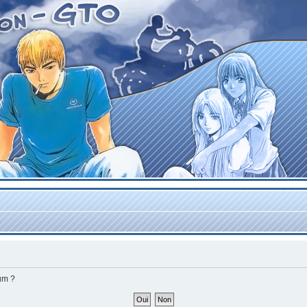
rum ?