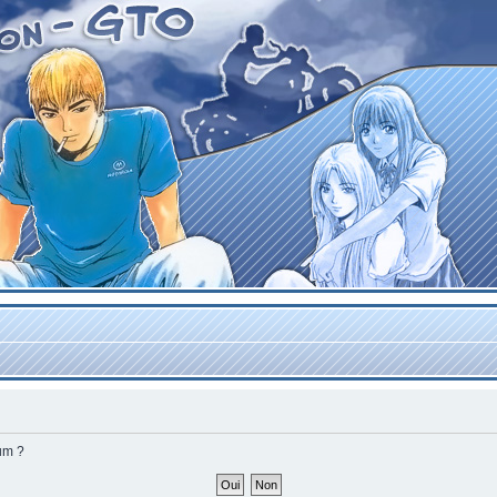
rum ?