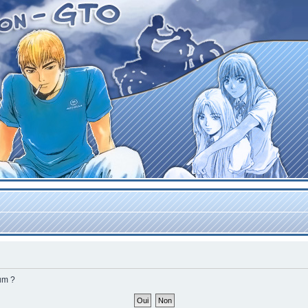
rum ?