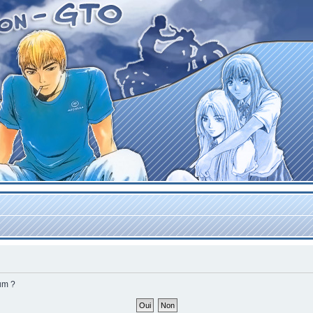
rum ?