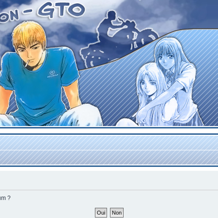
rum ?