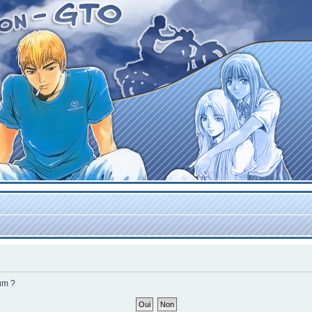
rum ?