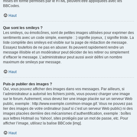
mises en forme permises par le HTML peuvent être appliquées avec les
BBCodes.
Haut
Que sont les smileys ?
Les smileys, ou émoticônes, sont de petites images utilisées pour exprimer des
sentiments avec un code simple, exemple : :) signifie joyeux, :( signifie triste. La
liste complète des smileys est visible sur la page de rédaction de message.
Essayez toutefois de ne pas en abuser. Ils peuvent rapidement rendre un
message illisible et un modérateur peut décider de les retirer ou simplement
d’effacer le message. L’administrateur peut aussi avoir défini un nombre
maximum de smileys par message.
Haut
Puis-je publier des images ?
Oui, vous pouvez afficher des images dans vos messages. Par ailleurs, si
l’administrateur a autorisé les fichiers joints, vous pouvez charger une image
sur le forum. Autrement, vous devez lier une image placée sur un serveur Web
public, exemple : http://www.exemple.com/mon-image.gif. Vous ne pouvez pas
lier des images de votre ordinateur (sauf si c’est un serveur Web public) ni des
images placées derrière des mécanismes d’authentification, exemple : boîtes
aux lettres Hotmail ou Yahoo!, sites protégés par un mot de passe, etc. Pour
afficher l’image, utilisez la balise BBCode [img].
Haut