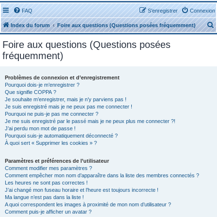
FAQ
S’enregistrer
Connexion
Index du forum
Foire aux questions (Questions posées fréquemment)
Foire aux questions (Questions posées
fréquemment)
Problèmes de connexion et d’enregistrement
r
Pourquoi dois-je m’enregistrer ?
Que signifie COPPA ?
Je souhaite m’enregistrer, mais je n’y parviens pas !
Je suis enregistré mais je ne peux pas me connecter !
Pourquoi ne puis-je pas me connecter ?
Je me suis enregistré par le passé mais je ne peux plus me connecter ?!
J’ai perdu mon mot de passe !
r
Pourquoi suis-je automatiquement déconnecté ?
À quoi sert « Supprimer les cookies » ?
Paramètres et préférences de l’utilisateur
Comment modifier mes paramètres ?
Comment empêcher mon nom d’apparaître dans la liste des membres connectés ?
Les heures ne sont pas correctes !
J’ai changé mon fuseau horaire et l’heure est toujours incorrecte !
Ma langue n’est pas dans la liste !
A quoi correspondent les images à proximité de mon nom d’utilisateur ?
Comment puis-je afficher un avatar ?