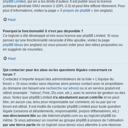
phpBB Limited
, qui en a les droits d’auteur. Il est publié sous la licence
publique générale GNU version 2 (GPL-2.0) et peut être diffusé librement. Pour
plus d’informations, visitez la page «
À propos de phpBB
» (en anglais).
Haut
Pourquoi la fonctionnalité X n’est pas disponible ?
Ce logiciel a été développé et mis sous licence par phpBB Limited. Si vous
pensez qu’une fonctionnalité nécessite d’être ajoutée, visitez la page
phpBB Ideas
(en anglais) où vous pouvez voter pour des idées proposées ou
en suggérer de nouvelles.
Haut
Qui contacter pour les abus ou les questions légales concernant ce
forum ?
Contactez n’importe lequel des administrateurs de la liste « L’équipe du
forum ». Si vous restez sans réponse alors prenez contact avec le propriétaire
du domaine (en faisant une
recherche sur whois
) ou si un service gratuit est
utilisé (exemple : Yahoo!, Free, f2s.com, etc.), avec le service de gestion ou des
abus. Notez que phpBB Limited
n’a absolument aucun contrôle
et ne peut
être, en aucun cas, tenu pour responsable sur
comment
,
où
ou
par qui
ce
forum est utilisé. Il est inutile de contacter phpBB Limited pour toute question
légale (cessions et désistements, responsabilité, propos diffamatoires, etc.)
non directement liée
au site Internet phpbb.com ou au logiciel phpBB lui-
même. Si vous adressez un courriel au groupe phpBB à propos de l’utilisation
par une tierce partie
de ce logiciel vous devez vous attendre à une réponse