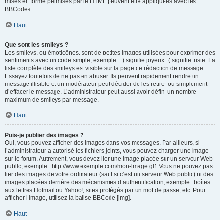
mises en forme permises par le HTML peuvent être appliquées avec les
BBCodes.
Haut
Que sont les smileys ?
Les smileys, ou émoticônes, sont de petites images utilisées pour exprimer des
sentiments avec un code simple, exemple : :) signifie joyeux, :( signifie triste. La
liste complète des smileys est visible sur la page de rédaction de message.
Essayez toutefois de ne pas en abuser. Ils peuvent rapidement rendre un
message illisible et un modérateur peut décider de les retirer ou simplement
d’effacer le message. L’administrateur peut aussi avoir défini un nombre
maximum de smileys par message.
Haut
Puis-je publier des images ?
Oui, vous pouvez afficher des images dans vos messages. Par ailleurs, si
l’administrateur a autorisé les fichiers joints, vous pouvez charger une image
sur le forum. Autrement, vous devez lier une image placée sur un serveur Web
public, exemple : http://www.exemple.com/mon-image.gif. Vous ne pouvez pas
lier des images de votre ordinateur (sauf si c’est un serveur Web public) ni des
images placées derrière des mécanismes d’authentification, exemple : boîtes
aux lettres Hotmail ou Yahoo!, sites protégés par un mot de passe, etc. Pour
afficher l’image, utilisez la balise BBCode [img].
Haut