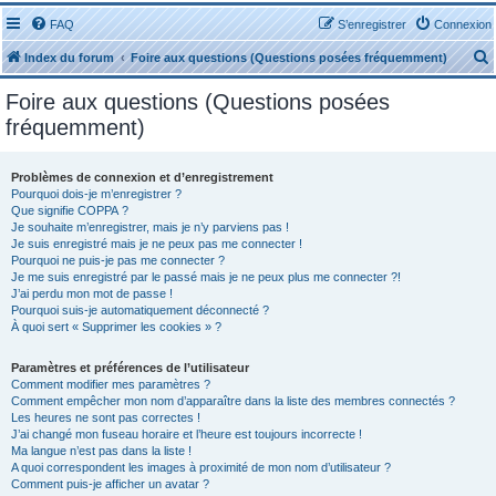
FAQ
S’enregistrer
Connexion
Index du forum
Foire aux questions (Questions posées fréquemment)
Foire aux questions (Questions posées
fréquemment)
Problèmes de connexion et d’enregistrement
r
Pourquoi dois-je m’enregistrer ?
Que signifie COPPA ?
Je souhaite m’enregistrer, mais je n’y parviens pas !
Je suis enregistré mais je ne peux pas me connecter !
Pourquoi ne puis-je pas me connecter ?
Je me suis enregistré par le passé mais je ne peux plus me connecter ?!
J’ai perdu mon mot de passe !
r
Pourquoi suis-je automatiquement déconnecté ?
À quoi sert « Supprimer les cookies » ?
Paramètres et préférences de l’utilisateur
Comment modifier mes paramètres ?
Comment empêcher mon nom d’apparaître dans la liste des membres connectés ?
Les heures ne sont pas correctes !
J’ai changé mon fuseau horaire et l’heure est toujours incorrecte !
Ma langue n’est pas dans la liste !
A quoi correspondent les images à proximité de mon nom d’utilisateur ?
Comment puis-je afficher un avatar ?