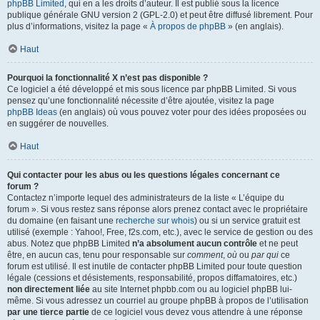
phpBB Limited
, qui en a les droits d’auteur. Il est publié sous la licence
publique générale GNU version 2 (GPL-2.0) et peut être diffusé librement. Pour
plus d’informations, visitez la page «
À propos de phpBB
» (en anglais).
Haut
Pourquoi la fonctionnalité X n’est pas disponible ?
Ce logiciel a été développé et mis sous licence par phpBB Limited. Si vous
pensez qu’une fonctionnalité nécessite d’être ajoutée, visitez la page
phpBB Ideas
(en anglais) où vous pouvez voter pour des idées proposées ou
en suggérer de nouvelles.
Haut
Qui contacter pour les abus ou les questions légales concernant ce
forum ?
Contactez n’importe lequel des administrateurs de la liste « L’équipe du
forum ». Si vous restez sans réponse alors prenez contact avec le propriétaire
du domaine (en faisant une
recherche sur whois
) ou si un service gratuit est
utilisé (exemple : Yahoo!, Free, f2s.com, etc.), avec le service de gestion ou des
abus. Notez que phpBB Limited
n’a absolument aucun contrôle
et ne peut
être, en aucun cas, tenu pour responsable sur
comment
,
où
ou
par qui
ce
forum est utilisé. Il est inutile de contacter phpBB Limited pour toute question
légale (cessions et désistements, responsabilité, propos diffamatoires, etc.)
non directement liée
au site Internet phpbb.com ou au logiciel phpBB lui-
même. Si vous adressez un courriel au groupe phpBB à propos de l’utilisation
par une tierce partie
de ce logiciel vous devez vous attendre à une réponse