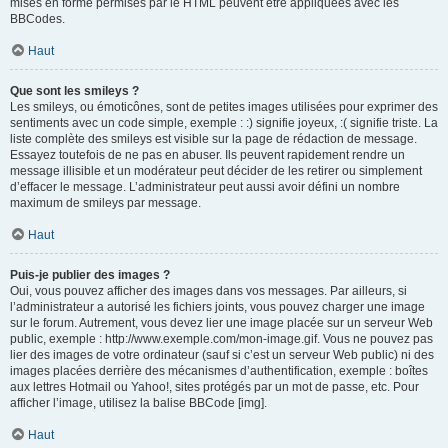
mises en forme permises par le HTML peuvent être appliquées avec les
BBCodes.
Haut
Que sont les smileys ?
Les smileys, ou émoticônes, sont de petites images utilisées pour exprimer des
sentiments avec un code simple, exemple : :) signifie joyeux, :( signifie triste. La
liste complète des smileys est visible sur la page de rédaction de message.
Essayez toutefois de ne pas en abuser. Ils peuvent rapidement rendre un
message illisible et un modérateur peut décider de les retirer ou simplement
d’effacer le message. L’administrateur peut aussi avoir défini un nombre
maximum de smileys par message.
Haut
Puis-je publier des images ?
Oui, vous pouvez afficher des images dans vos messages. Par ailleurs, si
l’administrateur a autorisé les fichiers joints, vous pouvez charger une image
sur le forum. Autrement, vous devez lier une image placée sur un serveur Web
public, exemple : http://www.exemple.com/mon-image.gif. Vous ne pouvez pas
lier des images de votre ordinateur (sauf si c’est un serveur Web public) ni des
images placées derrière des mécanismes d’authentification, exemple : boîtes
aux lettres Hotmail ou Yahoo!, sites protégés par un mot de passe, etc. Pour
afficher l’image, utilisez la balise BBCode [img].
Haut