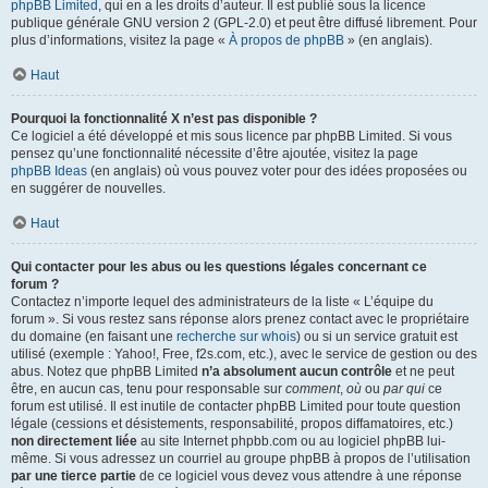
phpBB Limited
, qui en a les droits d’auteur. Il est publié sous la licence
publique générale GNU version 2 (GPL-2.0) et peut être diffusé librement. Pour
plus d’informations, visitez la page «
À propos de phpBB
» (en anglais).
Haut
Pourquoi la fonctionnalité X n’est pas disponible ?
Ce logiciel a été développé et mis sous licence par phpBB Limited. Si vous
pensez qu’une fonctionnalité nécessite d’être ajoutée, visitez la page
phpBB Ideas
(en anglais) où vous pouvez voter pour des idées proposées ou
en suggérer de nouvelles.
Haut
Qui contacter pour les abus ou les questions légales concernant ce
forum ?
Contactez n’importe lequel des administrateurs de la liste « L’équipe du
forum ». Si vous restez sans réponse alors prenez contact avec le propriétaire
du domaine (en faisant une
recherche sur whois
) ou si un service gratuit est
utilisé (exemple : Yahoo!, Free, f2s.com, etc.), avec le service de gestion ou des
abus. Notez que phpBB Limited
n’a absolument aucun contrôle
et ne peut
être, en aucun cas, tenu pour responsable sur
comment
,
où
ou
par qui
ce
forum est utilisé. Il est inutile de contacter phpBB Limited pour toute question
légale (cessions et désistements, responsabilité, propos diffamatoires, etc.)
non directement liée
au site Internet phpbb.com ou au logiciel phpBB lui-
même. Si vous adressez un courriel au groupe phpBB à propos de l’utilisation
par une tierce partie
de ce logiciel vous devez vous attendre à une réponse