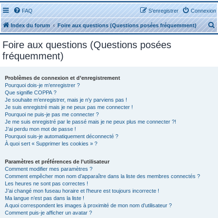
FAQ
S’enregistrer
Connexion
Index du forum
Foire aux questions (Questions posées fréquemment)
Foire aux questions (Questions posées
fréquemment)
Problèmes de connexion et d’enregistrement
r
Pourquoi dois-je m’enregistrer ?
Que signifie COPPA ?
Je souhaite m’enregistrer, mais je n’y parviens pas !
Je suis enregistré mais je ne peux pas me connecter !
Pourquoi ne puis-je pas me connecter ?
Je me suis enregistré par le passé mais je ne peux plus me connecter ?!
J’ai perdu mon mot de passe !
r
Pourquoi suis-je automatiquement déconnecté ?
À quoi sert « Supprimer les cookies » ?
Paramètres et préférences de l’utilisateur
Comment modifier mes paramètres ?
Comment empêcher mon nom d’apparaître dans la liste des membres connectés ?
Les heures ne sont pas correctes !
J’ai changé mon fuseau horaire et l’heure est toujours incorrecte !
Ma langue n’est pas dans la liste !
A quoi correspondent les images à proximité de mon nom d’utilisateur ?
Comment puis-je afficher un avatar ?