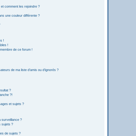
s et comment les rejoindre ?
s une couleur différente ?
?
s !
bles !
n membre de ce forum !
ateurs de ma liste d’amis ou d’ignorés ?
sultat ?
anche ?!
ages et sujets ?
a surveillance ?
 sujets ?
es de sujets ?