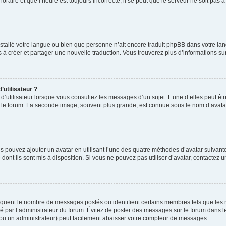
oraire et que l’heure est toujours incorrecte, il se peut que le serveur ne soit pas 
 installé votre langue ou bien que personne n’ait encore traduit phpBB dans votre
as à créer et partager une nouvelle traduction. Vous trouverez plus d’informations sur
utilisateur ?
d’utilisateur lorsque vous consultez les messages d’un sujet. L’une d’elles peut êt
r le forum. La seconde image, souvent plus grande, est connue sous le nom d’ava
us pouvez ajouter un avatar en utilisant l’une des quatre méthodes d’avatar suivantes
dont ils sont mis à disposition. Si vous ne pouvez pas utiliser d’avatar, contactez 
ndiquent le nombre de messages postés ou identifient certains membres tels que les
étré par l’administrateur du forum. Évitez de poster des messages sur le forum dans l
 (ou un administrateur) peut facilement abaisser votre compteur de messages.