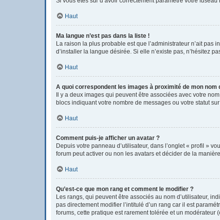
Si vous êtes sûr d’avoir correctement paramétré votre fuseau h
Haut
Ma langue n’est pas dans la liste !
La raison la plus probable est que l’administrateur n’ait pas
d’installer la langue désirée. Si elle n’existe pas, n’hésitez p
Haut
A quoi correspondent les images à proximité de mon nom d’
Il y a deux images qui peuvent être associées avec votre nom 
blocs indiquant votre nombre de messages ou votre statut su
Haut
Comment puis-je afficher un avatar ?
Depuis votre panneau d’utilisateur, dans l’onglet « profil » vo
forum peut activer ou non les avatars et décider de la manière 
Haut
Qu’est-ce que mon rang et comment le modifier ?
Les rangs, qui peuvent être associés au nom d’utilisateur, i
pas directement modifier l’intitulé d’un rang car il est param
forums, cette pratique est rarement tolérée et un modérateur