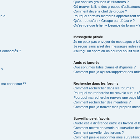
Que sont les groupes d’utilisateurs ?
Où trouver la liste des groupes d’utilisateur
Comment devenir chef de groupe ?
r ?!
Pourquoi certains membres apparaissent dan
Qu’est-ce qu’un « Groupe par défaut » ?
Qu’est-ce que le lien « L’équipe du forum » 
Messagerie privée
Je ne peux pas envoyer de messages privé
Je reçois sans arrêt des messages indésira
s connectés ?
J’ai reçu un spam ou un courriel abusif d’u
Amis et ignorés
Que sont mes listes d’amis et d’ignorés ?
 ?
Comment puis-je ajouter/supprimer des utilis
Recherche dans les forums
 me connecter !?
Comment rechercher dans les forums ?
Pourquoi ma recherche ne renvoie aucun ré
Pourquoi ma recherche renvoie une page bl
Comment rechercher des membres ?
Comment puis-je trouver mes propres mess
Surveillance et favoris
Quelle est la différence entre les favoris et l
Comment mettre en favoris ou surveiller des
Comment surveiller des forums ?
Comment puis-je supprimer mes surveillanc