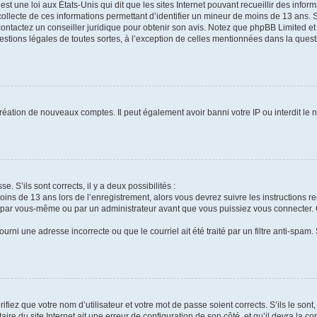
st une loi aux États-Unis qui dit que les sites Internet pouvant recueillir des info
collecte de ces informations permettant d’identifier un mineur de moins de 13 ans. 
contactez un conseiller juridique pour obtenir son avis. Notez que phpBB Limited et
uestions légales de toutes sortes, à l’exception de celles mentionnées dans la ques
création de nouveaux comptes. Il peut également avoir banni votre IP ou interdit le 
e. S’ils sont corrects, il y a deux possibilités :
oins de 13 ans lors de l’enregistrement, alors vous devrez suivre les instructions 
 par vous-même ou par un administrateur avant que vous puissiez vous connecter. Ce
urni une adresse incorrecte ou que le courriel ait été traité par un filtre anti-spam.
fiez que votre nom d’utilisateur et votre mot de passe soient corrects. S’ils le son
ire du site Internet ait une erreur de configuration de son côté, et qu’il devra la cor