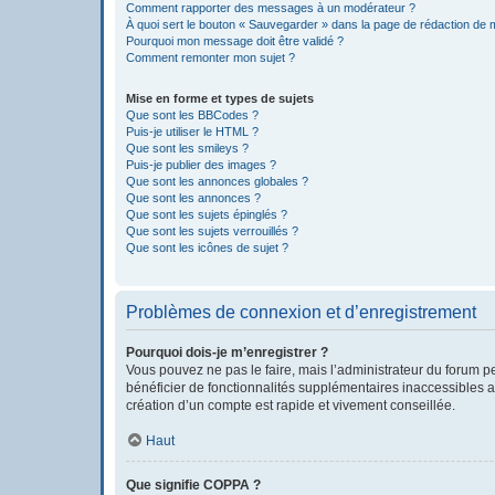
Comment rapporter des messages à un modérateur ?
À quoi sert le bouton « Sauvegarder » dans la page de rédaction de
Pourquoi mon message doit être validé ?
Comment remonter mon sujet ?
Mise en forme et types de sujets
Que sont les BBCodes ?
Puis-je utiliser le HTML ?
Que sont les smileys ?
Puis-je publier des images ?
Que sont les annonces globales ?
Que sont les annonces ?
Que sont les sujets épinglés ?
Que sont les sujets verrouillés ?
Que sont les icônes de sujet ?
Problèmes de connexion et d’enregistrement
Pourquoi dois-je m’enregistrer ?
Vous pouvez ne pas le faire, mais l’administrateur du forum pe
bénéficier de fonctionnalités supplémentaires inaccessibles a
création d’un compte est rapide et vivement conseillée.
Haut
Que signifie COPPA ?