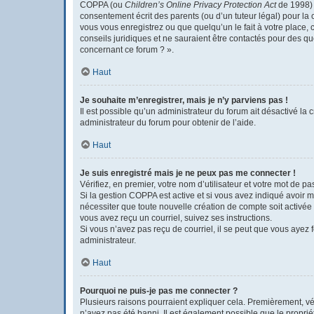
COPPA (ou
Children’s Online Privacy Protection Act
de 1998) e
consentement écrit des parents (ou d’un tuteur légal) pour la 
vous vous enregistrez ou que quelqu’un le fait à votre place, 
conseils juridiques et ne sauraient être contactés pour des q
concernant ce forum ? ».
Haut
Je souhaite m’enregistrer, mais je n’y parviens pas !
Il est possible qu’un administrateur du forum ait désactivé la 
administrateur du forum pour obtenir de l’aide.
Haut
Je suis enregistré mais je ne peux pas me connecter !
Vérifiez, en premier, votre nom d’utilisateur et votre mot de pass
Si la gestion COPPA est active et si vous avez indiqué avoir m
nécessiter que toute nouvelle création de compte soit activée
vous avez reçu un courriel, suivez ses instructions.
Si vous n’avez pas reçu de courriel, il se peut que vous ayez fo
administrateur.
Haut
Pourquoi ne puis-je pas me connecter ?
Plusieurs raisons pourraient expliquer cela. Premièrement, véri
n’avez pas été banni. Il est également possible que le propriéta