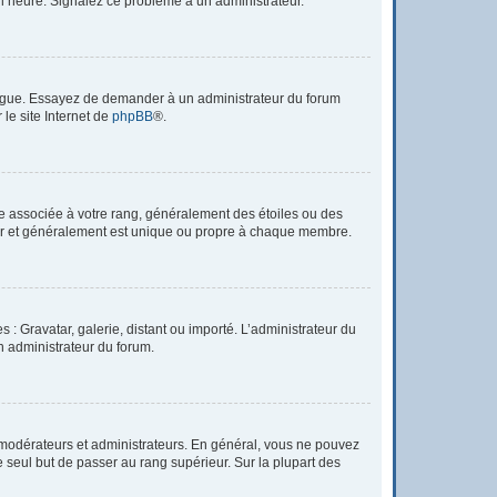
à l’heure. Signalez ce problème à un administrateur.
 langue. Essayez de demander à un administrateur du forum
 le site Internet de
phpBB
®.
re associée à votre rang, généralement des étoiles ou des
tar et généralement est unique ou propre à chaque membre.
 : Gravatar, galerie, distant ou importé. L’administrateur du
un administrateur du forum.
 modérateurs et administrateurs. En général, vous ne pouvez
e seul but de passer au rang supérieur. Sur la plupart des