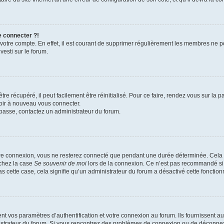
e connecter ?!
 votre compte. En effet, il est courant de supprimer régulièrement les membres ne p
vesti sur le forum.
e récupéré, il peut facilement être réinitialisé. Pour ce faire, rendez vous sur la
voir à nouveau vous connecter.
e passe, contactez un administrateur du forum.
re connexion, vous ne resterez connecté que pendant une durée déterminée. Cela 
ochez la case
Se souvenir de moi
lors de la connexion. Ce n’est pas recommandé si 
as cette case, cela signifie qu’un administrateur du forum a désactivé cette fonctionn
vos paramètres d’authentification et votre connexion au forum. Ils fournissent auss
nistrateur du forum. Si vous rencontrez des problèmes de connexion ou de déconnex