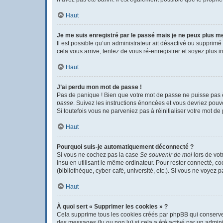
Haut
Je me suis enregistré par le passé mais je ne peux plus m
Il est possible qu’un administrateur ait désactivé ou supprimé
cela vous arrive, tentez de vous ré-enregistrer et soyez plus in
Haut
J’ai perdu mon mot de passe !
Pas de panique ! Bien que votre mot de passe ne puisse pas êtr
passe
. Suivez les instructions énoncées et vous devriez pou
Si toutefois vous ne parveniez pas à réinitialiser votre mot d
Haut
Pourquoi suis-je automatiquement déconnecté ?
Si vous ne cochez pas la case
Se souvenir de moi
lors de vot
insu en utilisant le même ordinateur. Pour rester connecté, c
(bibliothèque, cyber-café, université, etc.). Si vous ne voyez p
Haut
À quoi sert « Supprimer les cookies » ?
Cela supprime tous les cookies créés par phpBB qui conservent 
des messages (lu ou non lu) si cela a été activé par un admi