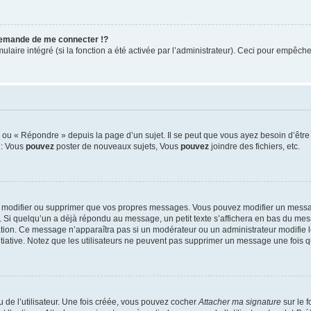
emande de me connecter !?
ire intégré (si la fonction a été activée par l’administrateur). Ceci pour empêcher l’
ou « Répondre » depuis la page d’un sujet. Il se peut que vous ayez besoin d’être 
 : Vous
pouvez
poster de nouveaux sujets, Vous
pouvez
joindre des fichiers, etc.
 modifier ou supprimer que vos propres messages. Vous pouvez modifier un messag
i quelqu’un a déjà répondu au message, un petit texte s’affichera en bas du messag
cation. Ce message n’apparaîtra pas si un modérateur ou un administrateur modifie l
nitiative. Notez que les utilisateurs ne peuvent pas supprimer un message une fois
de l’utilisateur. Une fois créée, vous pouvez cocher
Attacher ma signature
sur le 