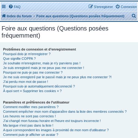
FAQ
S’enregistrer
Connexion
Index du forum
Foire aux questions (Questions posées fréquemment)
Foire aux questions (Questions posées
fréquemment)
Problèmes de connexion et d’enregistrement
r
Pourquoi dois-je m’enregistrer ?
Que signifie COPPA ?
Je souhaite m’enregistrer, mais je n’y parviens pas !
Je suis enregistré mais je ne peux pas me connecter !
Pourquoi ne puis-je pas me connecter ?
Je me suis enregistré par le passé mais je ne peux plus me connecter ?!
J’ai perdu mon mot de passe !
r
Pourquoi suis-je automatiquement déconnecté ?
À quoi sert « Supprimer les cookies » ?
Paramètres et préférences de l’utilisateur
Comment modifier mes paramètres ?
Comment empêcher mon nom d’apparaître dans la liste des membres connectés ?
Les heures ne sont pas correctes !
J’ai changé mon fuseau horaire et l’heure est toujours incorrecte !
Ma langue n’est pas dans la liste !
A quoi correspondent les images à proximité de mon nom d’utilisateur ?
Comment puis-je afficher un avatar ?