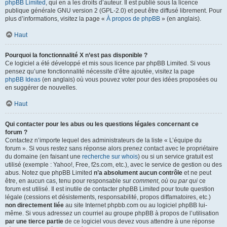
phpBB Limited
, qui en a les droits d’auteur. Il est publié sous la licence
publique générale GNU version 2 (GPL-2.0) et peut être diffusé librement. Pour
plus d’informations, visitez la page «
À propos de phpBB
» (en anglais).
Haut
Pourquoi la fonctionnalité X n’est pas disponible ?
Ce logiciel a été développé et mis sous licence par phpBB Limited. Si vous
pensez qu’une fonctionnalité nécessite d’être ajoutée, visitez la page
phpBB Ideas
(en anglais) où vous pouvez voter pour des idées proposées ou
en suggérer de nouvelles.
Haut
Qui contacter pour les abus ou les questions légales concernant ce
forum ?
Contactez n’importe lequel des administrateurs de la liste « L’équipe du
forum ». Si vous restez sans réponse alors prenez contact avec le propriétaire
du domaine (en faisant une
recherche sur whois
) ou si un service gratuit est
utilisé (exemple : Yahoo!, Free, f2s.com, etc.), avec le service de gestion ou des
abus. Notez que phpBB Limited
n’a absolument aucun contrôle
et ne peut
être, en aucun cas, tenu pour responsable sur
comment
,
où
ou
par qui
ce
forum est utilisé. Il est inutile de contacter phpBB Limited pour toute question
légale (cessions et désistements, responsabilité, propos diffamatoires, etc.)
non directement liée
au site Internet phpbb.com ou au logiciel phpBB lui-
même. Si vous adressez un courriel au groupe phpBB à propos de l’utilisation
par une tierce partie
de ce logiciel vous devez vous attendre à une réponse