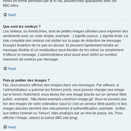
mises en forme permises par le HTML peuvent être appliquées avec les
BBCodes.
Haut
Que sont les smileys ?
Les smileys, ou émoticônes, sont de petites images utilisées pour exprimer des
sentiments avec un code simple, exemple : :) signifie joyeux, :( signifie triste. La
liste complète des smileys est visible sur la page de rédaction de message.
Essayez toutefois de ne pas en abuser. Ils peuvent rapidement rendre un
message illisible et un modérateur peut décider de les retirer ou simplement
d’effacer le message. L’administrateur peut aussi avoir défini un nombre
maximum de smileys par message.
Haut
Puis-je publier des images ?
Oui, vous pouvez afficher des images dans vos messages. Par ailleurs, si
l’administrateur a autorisé les fichiers joints, vous pouvez charger une image
sur le forum. Autrement, vous devez lier une image placée sur un serveur Web
public, exemple : http://www.exemple.com/mon-image.gif. Vous ne pouvez pas
lier des images de votre ordinateur (sauf si c’est un serveur Web public) ni des
images placées derrière des mécanismes d’authentification, exemple : boîtes
aux lettres Hotmail ou Yahoo!, sites protégés par un mot de passe, etc. Pour
afficher l’image, utilisez la balise BBCode [img].
Haut