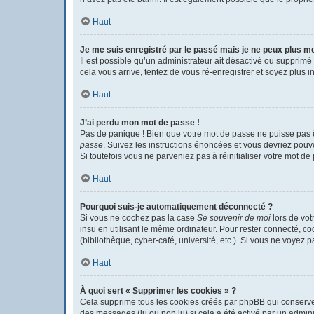
Haut
Je me suis enregistré par le passé mais je ne peux plus m
Il est possible qu’un administrateur ait désactivé ou supprimé
cela vous arrive, tentez de vous ré-enregistrer et soyez plus in
Haut
J’ai perdu mon mot de passe !
Pas de panique ! Bien que votre mot de passe ne puisse pas êtr
passe
. Suivez les instructions énoncées et vous devriez pou
Si toutefois vous ne parveniez pas à réinitialiser votre mot d
Haut
Pourquoi suis-je automatiquement déconnecté ?
Si vous ne cochez pas la case
Se souvenir de moi
lors de vot
insu en utilisant le même ordinateur. Pour rester connecté, c
(bibliothèque, cyber-café, université, etc.). Si vous ne voyez p
Haut
À quoi sert « Supprimer les cookies » ?
Cela supprime tous les cookies créés par phpBB qui conservent 
des messages (lu ou non lu) si cela a été activé par un admi