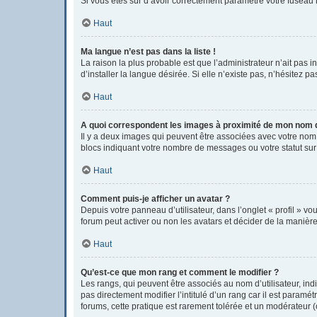
Si vous êtes sûr d’avoir correctement paramétré votre fuseau h
Haut
Ma langue n’est pas dans la liste !
La raison la plus probable est que l’administrateur n’ait pas
d’installer la langue désirée. Si elle n’existe pas, n’hésitez p
Haut
A quoi correspondent les images à proximité de mon nom d’
Il y a deux images qui peuvent être associées avec votre nom 
blocs indiquant votre nombre de messages ou votre statut su
Haut
Comment puis-je afficher un avatar ?
Depuis votre panneau d’utilisateur, dans l’onglet « profil » vo
forum peut activer ou non les avatars et décider de la manière 
Haut
Qu’est-ce que mon rang et comment le modifier ?
Les rangs, qui peuvent être associés au nom d’utilisateur, i
pas directement modifier l’intitulé d’un rang car il est param
forums, cette pratique est rarement tolérée et un modérateur