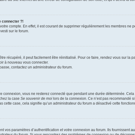
e connecter ?!
 votre compte. En effet, il est courant de supprimer régulièrement les membres ne p
vesti sur le forum.
e récupéré, il peut facilement être réinitialisé. Pour ce faire, rendez vous sur la
voir à nouveau vous connecter.
e passe, contactez un administrateur du forum.
re connexion, vous ne resterez connecté que pendant une durée déterminée. Cela 
ochez la case
Se souvenir de moi
lors de la connexion. Ce n’est pas recommandé si 
as cette case, cela signifie qu’un administrateur du forum a désactivé cette fonctionn
vos paramètres d’authentification et votre connexion au forum. Ils fournissent auss
nistrateur du forum. Si vous rencontrez des problèmes de connexion ou de déconnex