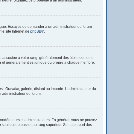
à l’heure. Signalez ce problème à un administrateur.
 langue. Essayez de demander à un administrateur du forum
 le site Internet de
phpBB
®.
re associée à votre rang, généralement des étoiles ou des
tar et généralement est unique ou propre à chaque membre.
 : Gravatar, galerie, distant ou importé. L’administrateur du
un administrateur du forum.
 modérateurs et administrateurs. En général, vous ne pouvez
e seul but de passer au rang supérieur. Sur la plupart des