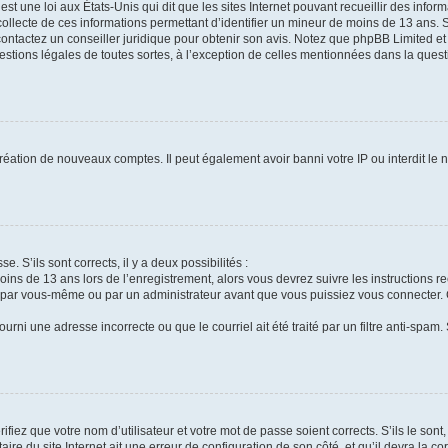
st une loi aux États-Unis qui dit que les sites Internet pouvant recueillir des info
collecte de ces informations permettant d’identifier un mineur de moins de 13 ans. 
contactez un conseiller juridique pour obtenir son avis. Notez que phpBB Limited et
uestions légales de toutes sortes, à l’exception de celles mentionnées dans la ques
création de nouveaux comptes. Il peut également avoir banni votre IP ou interdit le 
e. S’ils sont corrects, il y a deux possibilités :
oins de 13 ans lors de l’enregistrement, alors vous devrez suivre les instructions 
 par vous-même ou par un administrateur avant que vous puissiez vous connecter. Ce
urni une adresse incorrecte ou que le courriel ait été traité par un filtre anti-spam.
fiez que votre nom d’utilisateur et votre mot de passe soient corrects. S’ils le son
ire du site Internet ait une erreur de configuration de son côté, et qu’il devra la cor