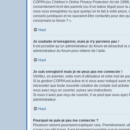
COPPA (ou
Children’s Online Privacy Protection Act
de 1998) e
consentement écrit des parents (ou d’un tuteur légal) pour la 
vous vous enregistrez ou que quelqu’un le fait à votre place, 
conseils juridiques et ne sauraient être contactés pour des q
concernant ce forum ? ».
Haut
Je souhaite m’enregistrer, mais je n’y parviens pas !
Il est possible qu’un administrateur du forum ait désactivé la 
administrateur du forum pour obtenir de l’aide.
Haut
Je suis enregistré mais je ne peux pas me connecter !
Vérifiez, en premier, votre nom d’utilisateur et votre mot de pass
Si la gestion COPPA est active et si vous avez indiqué avoir m
nécessiter que toute nouvelle création de compte soit activée
vous avez reçu un courriel, suivez ses instructions.
Si vous n’avez pas reçu de courriel, il se peut que vous ayez fo
administrateur.
Haut
Pourquoi ne puis-je pas me connecter ?
Plusieurs raisons pourraient expliquer cela. Premièrement, véri
n’avez pas été banni. Il est également possible que le propriéta