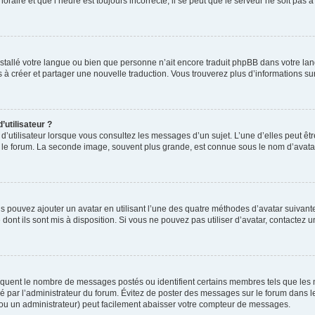
oraire et que l’heure est toujours incorrecte, il se peut que le serveur ne soit pas 
 installé votre langue ou bien que personne n’ait encore traduit phpBB dans votre
as à créer et partager une nouvelle traduction. Vous trouverez plus d’informations sur
utilisateur ?
d’utilisateur lorsque vous consultez les messages d’un sujet. L’une d’elles peut êt
r le forum. La seconde image, souvent plus grande, est connue sous le nom d’ava
us pouvez ajouter un avatar en utilisant l’une des quatre méthodes d’avatar suivantes
dont ils sont mis à disposition. Si vous ne pouvez pas utiliser d’avatar, contactez 
ndiquent le nombre de messages postés ou identifient certains membres tels que les
étré par l’administrateur du forum. Évitez de poster des messages sur le forum dans l
 (ou un administrateur) peut facilement abaisser votre compteur de messages.