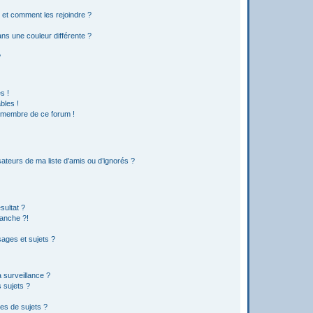
s et comment les rejoindre ?
s une couleur différente ?
?
s !
bles !
n membre de ce forum !
ateurs de ma liste d’amis ou d’ignorés ?
sultat ?
anche ?!
ages et sujets ?
a surveillance ?
 sujets ?
es de sujets ?