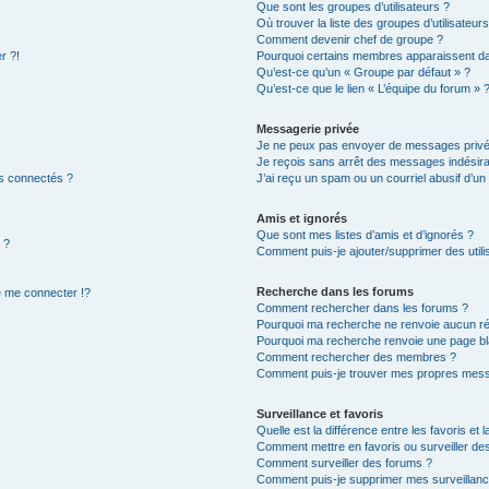
Que sont les groupes d’utilisateurs ?
Où trouver la liste des groupes d’utilisateur
Comment devenir chef de groupe ?
r ?!
Pourquoi certains membres apparaissent dan
Qu’est-ce qu’un « Groupe par défaut » ?
Qu’est-ce que le lien « L’équipe du forum » 
Messagerie privée
Je ne peux pas envoyer de messages privé
Je reçois sans arrêt des messages indésira
s connectés ?
J’ai reçu un spam ou un courriel abusif d’u
Amis et ignorés
Que sont mes listes d’amis et d’ignorés ?
 ?
Comment puis-je ajouter/supprimer des utilis
Recherche dans les forums
 me connecter !?
Comment rechercher dans les forums ?
Pourquoi ma recherche ne renvoie aucun ré
Pourquoi ma recherche renvoie une page bl
Comment rechercher des membres ?
Comment puis-je trouver mes propres mess
Surveillance et favoris
Quelle est la différence entre les favoris et l
Comment mettre en favoris ou surveiller des
Comment surveiller des forums ?
Comment puis-je supprimer mes surveillanc