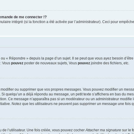
emande de me connecter !?
ire intégré (si la fonction a été activée par l’administrateur). Ceci pour empêcher l’
ou « Répondre » depuis la page d’un sujet. Il se peut que vous ayez besoin d’être 
 : Vous
pouvez
poster de nouveaux sujets, Vous
pouvez
joindre des fichiers, etc.
 modifier ou supprimer que vos propres messages. Vous pouvez modifier un messag
i quelqu’un a déjà répondu au message, un petit texte s’affichera en bas du messag
cation. Ce message n’apparaîtra pas si un modérateur ou un administrateur modifie l
nitiative. Notez que les utilisateurs ne peuvent pas supprimer un message une fois
de l’utilisateur. Une fois créée, vous pouvez cocher
Attacher ma signature
sur le 