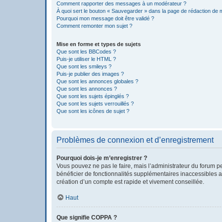
Comment rapporter des messages à un modérateur ?
À quoi sert le bouton « Sauvegarder » dans la page de rédaction de
Pourquoi mon message doit être validé ?
Comment remonter mon sujet ?
Mise en forme et types de sujets
Que sont les BBCodes ?
Puis-je utiliser le HTML ?
Que sont les smileys ?
Puis-je publier des images ?
Que sont les annonces globales ?
Que sont les annonces ?
Que sont les sujets épinglés ?
Que sont les sujets verrouillés ?
Que sont les icônes de sujet ?
Problèmes de connexion et d’enregistrement
Pourquoi dois-je m’enregistrer ?
Vous pouvez ne pas le faire, mais l’administrateur du forum pe
bénéficier de fonctionnalités supplémentaires inaccessibles a
création d’un compte est rapide et vivement conseillée.
Haut
Que signifie COPPA ?