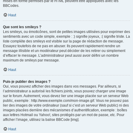
mises en forme permises par le HTML peuvent être appliquées avec les
BBCodes.
Haut
Que sont les smileys ?
Les smileys, ou émoticônes, sont de petites images utilisées pour exprimer des
sentiments avec un code simple, exemple : :) signifie joyeux, :( signifie triste. La
liste complète des smileys est visible sur la page de rédaction de message.
Essayez toutefois de ne pas en abuser. Ils peuvent rapidement rendre un
message illisible et un modérateur peut décider de les retirer ou simplement
d’effacer le message. L’administrateur peut aussi avoir défini un nombre
maximum de smileys par message.
Haut
Puis-je publier des images ?
Oui, vous pouvez afficher des images dans vos messages. Par ailleurs, si
l’administrateur a autorisé les fichiers joints, vous pouvez charger une image
sur le forum. Autrement, vous devez lier une image placée sur un serveur Web
public, exemple : http://www.exemple.com/mon-image.gif. Vous ne pouvez pas
lier des images de votre ordinateur (sauf si c’est un serveur Web public) ni des
images placées derrière des mécanismes d’authentification, exemple : boîtes
aux lettres Hotmail ou Yahoo!, sites protégés par un mot de passe, etc. Pour
afficher l’image, utilisez la balise BBCode [img].
Haut