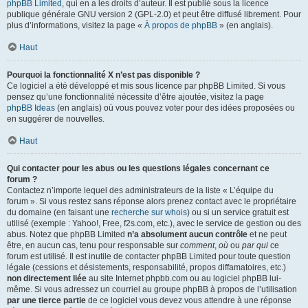
phpBB Limited
, qui en a les droits d’auteur. Il est publié sous la licence
publique générale GNU version 2 (GPL-2.0) et peut être diffusé librement. Pour
plus d’informations, visitez la page «
À propos de phpBB
» (en anglais).
Haut
Pourquoi la fonctionnalité X n’est pas disponible ?
Ce logiciel a été développé et mis sous licence par phpBB Limited. Si vous
pensez qu’une fonctionnalité nécessite d’être ajoutée, visitez la page
phpBB Ideas
(en anglais) où vous pouvez voter pour des idées proposées ou
en suggérer de nouvelles.
Haut
Qui contacter pour les abus ou les questions légales concernant ce
forum ?
Contactez n’importe lequel des administrateurs de la liste « L’équipe du
forum ». Si vous restez sans réponse alors prenez contact avec le propriétaire
du domaine (en faisant une
recherche sur whois
) ou si un service gratuit est
utilisé (exemple : Yahoo!, Free, f2s.com, etc.), avec le service de gestion ou des
abus. Notez que phpBB Limited
n’a absolument aucun contrôle
et ne peut
être, en aucun cas, tenu pour responsable sur
comment
,
où
ou
par qui
ce
forum est utilisé. Il est inutile de contacter phpBB Limited pour toute question
légale (cessions et désistements, responsabilité, propos diffamatoires, etc.)
non directement liée
au site Internet phpbb.com ou au logiciel phpBB lui-
même. Si vous adressez un courriel au groupe phpBB à propos de l’utilisation
par une tierce partie
de ce logiciel vous devez vous attendre à une réponse