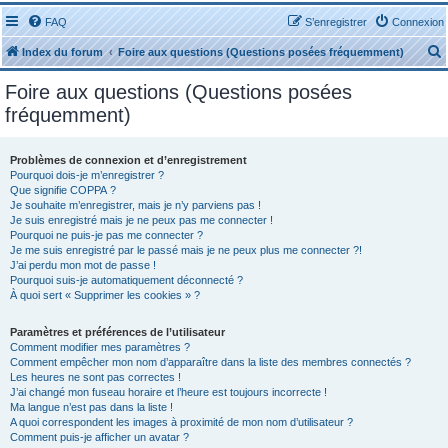
FAQ
S’enregistrer
Connexion
Index du forum
Foire aux questions (Questions posées fréquemment)
Foire aux questions (Questions posées
fréquemment)
Problèmes de connexion et d’enregistrement
r
Pourquoi dois-je m’enregistrer ?
Que signifie COPPA ?
Je souhaite m’enregistrer, mais je n’y parviens pas !
Je suis enregistré mais je ne peux pas me connecter !
Pourquoi ne puis-je pas me connecter ?
Je me suis enregistré par le passé mais je ne peux plus me connecter ?!
J’ai perdu mon mot de passe !
r
Pourquoi suis-je automatiquement déconnecté ?
À quoi sert « Supprimer les cookies » ?
Paramètres et préférences de l’utilisateur
Comment modifier mes paramètres ?
Comment empêcher mon nom d’apparaître dans la liste des membres connectés ?
Les heures ne sont pas correctes !
J’ai changé mon fuseau horaire et l’heure est toujours incorrecte !
Ma langue n’est pas dans la liste !
A quoi correspondent les images à proximité de mon nom d’utilisateur ?
Comment puis-je afficher un avatar ?