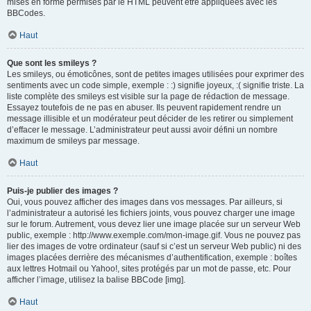
mises en forme permises par le HTML peuvent être appliquées avec les
BBCodes.
Haut
Que sont les smileys ?
Les smileys, ou émoticônes, sont de petites images utilisées pour exprimer des
sentiments avec un code simple, exemple : :) signifie joyeux, :( signifie triste. La
liste complète des smileys est visible sur la page de rédaction de message.
Essayez toutefois de ne pas en abuser. Ils peuvent rapidement rendre un
message illisible et un modérateur peut décider de les retirer ou simplement
d’effacer le message. L’administrateur peut aussi avoir défini un nombre
maximum de smileys par message.
Haut
Puis-je publier des images ?
Oui, vous pouvez afficher des images dans vos messages. Par ailleurs, si
l’administrateur a autorisé les fichiers joints, vous pouvez charger une image
sur le forum. Autrement, vous devez lier une image placée sur un serveur Web
public, exemple : http://www.exemple.com/mon-image.gif. Vous ne pouvez pas
lier des images de votre ordinateur (sauf si c’est un serveur Web public) ni des
images placées derrière des mécanismes d’authentification, exemple : boîtes
aux lettres Hotmail ou Yahoo!, sites protégés par un mot de passe, etc. Pour
afficher l’image, utilisez la balise BBCode [img].
Haut