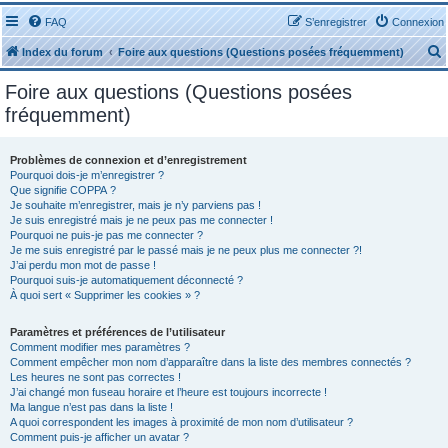
FAQ
S’enregistrer
Connexion
Index du forum
Foire aux questions (Questions posées fréquemment)
Foire aux questions (Questions posées
fréquemment)
Problèmes de connexion et d’enregistrement
r
Pourquoi dois-je m’enregistrer ?
Que signifie COPPA ?
Je souhaite m’enregistrer, mais je n’y parviens pas !
Je suis enregistré mais je ne peux pas me connecter !
Pourquoi ne puis-je pas me connecter ?
Je me suis enregistré par le passé mais je ne peux plus me connecter ?!
J’ai perdu mon mot de passe !
r
Pourquoi suis-je automatiquement déconnecté ?
À quoi sert « Supprimer les cookies » ?
Paramètres et préférences de l’utilisateur
Comment modifier mes paramètres ?
Comment empêcher mon nom d’apparaître dans la liste des membres connectés ?
Les heures ne sont pas correctes !
J’ai changé mon fuseau horaire et l’heure est toujours incorrecte !
Ma langue n’est pas dans la liste !
A quoi correspondent les images à proximité de mon nom d’utilisateur ?
Comment puis-je afficher un avatar ?