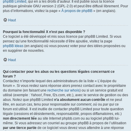
phpBB Limited
, qui en a les droits d’auteur. Il est publié sous la licence
publique générale GNU version 2 (GPL-2.0) et peut être diffusé librement. Pour
plus d’informations, visitez la page «
À propos de phpBB
» (en anglais).
Haut
Pourquoi la fonctionnalité X n’est pas disponible ?
Ce logiciel a été développé et mis sous licence par phpBB Limited. Si vous
pensez qu’une fonctionnalité nécessite d’être ajoutée, visitez la page
phpBB Ideas
(en anglais) où vous pouvez voter pour des idées proposées ou
en suggérer de nouvelles.
Haut
Qui contacter pour les abus ou les questions légales concernant ce
forum ?
Contactez n’importe lequel des administrateurs de la liste « L’équipe du
forum ». Si vous restez sans réponse alors prenez contact avec le propriétaire
du domaine (en faisant une
recherche sur whois
) ou si un service gratuit est
utilisé (exemple : Yahoo!, Free, f2s.com, etc.), avec le service de gestion ou des
abus. Notez que phpBB Limited
n’a absolument aucun contrôle
et ne peut
être, en aucun cas, tenu pour responsable sur
comment
,
où
ou
par qui
ce
forum est utilisé. Il est inutile de contacter phpBB Limited pour toute question
légale (cessions et désistements, responsabilité, propos diffamatoires, etc.)
non directement liée
au site Internet phpbb.com ou au logiciel phpBB lui-
même. Si vous adressez un courriel au groupe phpBB à propos de l’utilisation
par une tierce partie
de ce logiciel vous devez vous attendre à une réponse