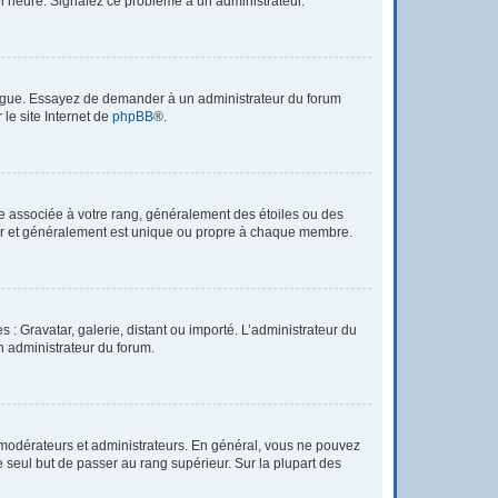
à l’heure. Signalez ce problème à un administrateur.
 langue. Essayez de demander à un administrateur du forum
 le site Internet de
phpBB
®.
re associée à votre rang, généralement des étoiles ou des
tar et généralement est unique ou propre à chaque membre.
 : Gravatar, galerie, distant ou importé. L’administrateur du
un administrateur du forum.
 modérateurs et administrateurs. En général, vous ne pouvez
e seul but de passer au rang supérieur. Sur la plupart des