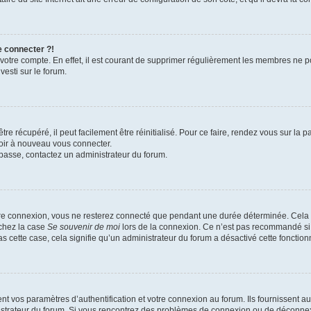
e connecter ?!
 votre compte. En effet, il est courant de supprimer régulièrement les membres ne p
vesti sur le forum.
e récupéré, il peut facilement être réinitialisé. Pour ce faire, rendez vous sur la
voir à nouveau vous connecter.
e passe, contactez un administrateur du forum.
re connexion, vous ne resterez connecté que pendant une durée déterminée. Cela 
ochez la case
Se souvenir de moi
lors de la connexion. Ce n’est pas recommandé si 
as cette case, cela signifie qu’un administrateur du forum a désactivé cette fonctionn
vos paramètres d’authentification et votre connexion au forum. Ils fournissent auss
nistrateur du forum. Si vous rencontrez des problèmes de connexion ou de déconnex