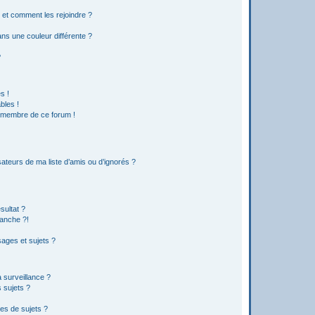
s et comment les rejoindre ?
s une couleur différente ?
?
s !
bles !
n membre de ce forum !
ateurs de ma liste d’amis ou d’ignorés ?
sultat ?
anche ?!
ages et sujets ?
a surveillance ?
 sujets ?
es de sujets ?