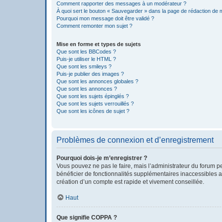
Comment rapporter des messages à un modérateur ?
À quoi sert le bouton « Sauvegarder » dans la page de rédaction de
Pourquoi mon message doit être validé ?
Comment remonter mon sujet ?
Mise en forme et types de sujets
Que sont les BBCodes ?
Puis-je utiliser le HTML ?
Que sont les smileys ?
Puis-je publier des images ?
Que sont les annonces globales ?
Que sont les annonces ?
Que sont les sujets épinglés ?
Que sont les sujets verrouillés ?
Que sont les icônes de sujet ?
Problèmes de connexion et d’enregistrement
Pourquoi dois-je m’enregistrer ?
Vous pouvez ne pas le faire, mais l’administrateur du forum pe
bénéficier de fonctionnalités supplémentaires inaccessibles a
création d’un compte est rapide et vivement conseillée.
Haut
Que signifie COPPA ?