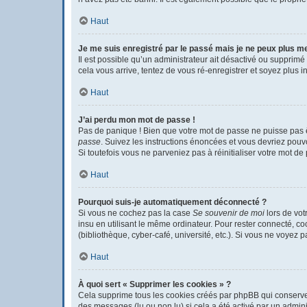
Haut
Je me suis enregistré par le passé mais je ne peux plus m
Il est possible qu’un administrateur ait désactivé ou supprimé
cela vous arrive, tentez de vous ré-enregistrer et soyez plus in
Haut
J’ai perdu mon mot de passe !
Pas de panique ! Bien que votre mot de passe ne puisse pas êtr
passe
. Suivez les instructions énoncées et vous devriez pou
Si toutefois vous ne parveniez pas à réinitialiser votre mot d
Haut
Pourquoi suis-je automatiquement déconnecté ?
Si vous ne cochez pas la case
Se souvenir de moi
lors de vot
insu en utilisant le même ordinateur. Pour rester connecté, c
(bibliothèque, cyber-café, université, etc.). Si vous ne voyez p
Haut
À quoi sert « Supprimer les cookies » ?
Cela supprime tous les cookies créés par phpBB qui conservent 
des messages (lu ou non lu) si cela a été activé par un admi