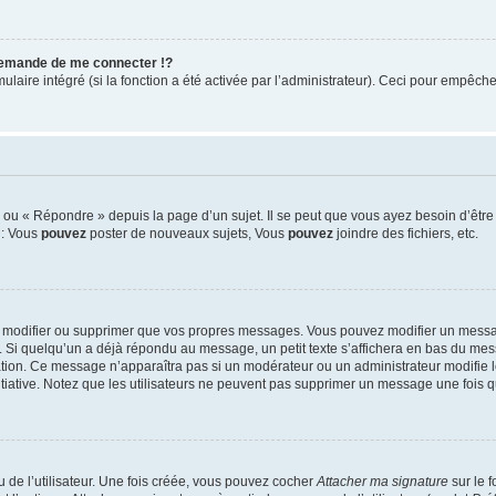
emande de me connecter !?
ire intégré (si la fonction a été activée par l’administrateur). Ceci pour empêcher l’
ou « Répondre » depuis la page d’un sujet. Il se peut que vous ayez besoin d’être 
 : Vous
pouvez
poster de nouveaux sujets, Vous
pouvez
joindre des fichiers, etc.
 modifier ou supprimer que vos propres messages. Vous pouvez modifier un messag
i quelqu’un a déjà répondu au message, un petit texte s’affichera en bas du messag
cation. Ce message n’apparaîtra pas si un modérateur ou un administrateur modifie l
nitiative. Notez que les utilisateurs ne peuvent pas supprimer un message une fois
de l’utilisateur. Une fois créée, vous pouvez cocher
Attacher ma signature
sur le 