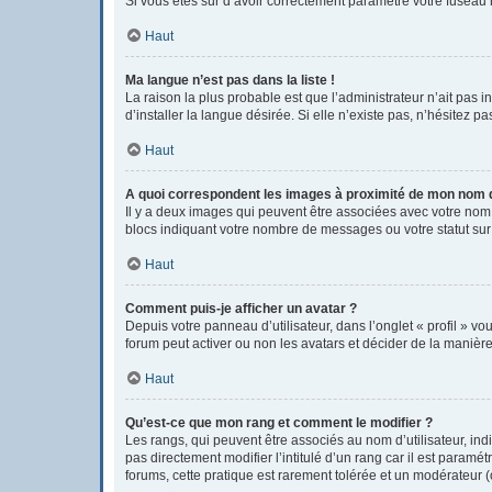
Si vous êtes sûr d’avoir correctement paramétré votre fuseau h
Haut
Ma langue n’est pas dans la liste !
La raison la plus probable est que l’administrateur n’ait pas
d’installer la langue désirée. Si elle n’existe pas, n’hésitez p
Haut
A quoi correspondent les images à proximité de mon nom d’
Il y a deux images qui peuvent être associées avec votre nom 
blocs indiquant votre nombre de messages ou votre statut su
Haut
Comment puis-je afficher un avatar ?
Depuis votre panneau d’utilisateur, dans l’onglet « profil » vo
forum peut activer ou non les avatars et décider de la manière 
Haut
Qu’est-ce que mon rang et comment le modifier ?
Les rangs, qui peuvent être associés au nom d’utilisateur, i
pas directement modifier l’intitulé d’un rang car il est param
forums, cette pratique est rarement tolérée et un modérateur