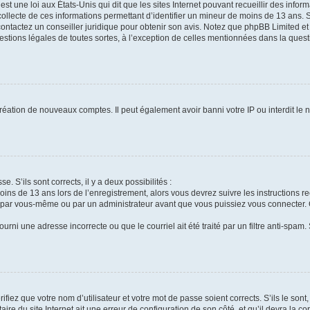
st une loi aux États-Unis qui dit que les sites Internet pouvant recueillir des info
collecte de ces informations permettant d’identifier un mineur de moins de 13 ans. 
contactez un conseiller juridique pour obtenir son avis. Notez que phpBB Limited et
uestions légales de toutes sortes, à l’exception de celles mentionnées dans la ques
création de nouveaux comptes. Il peut également avoir banni votre IP ou interdit le 
e. S’ils sont corrects, il y a deux possibilités :
oins de 13 ans lors de l’enregistrement, alors vous devrez suivre les instructions 
 par vous-même ou par un administrateur avant que vous puissiez vous connecter. Ce
urni une adresse incorrecte ou que le courriel ait été traité par un filtre anti-spam.
fiez que votre nom d’utilisateur et votre mot de passe soient corrects. S’ils le son
ire du site Internet ait une erreur de configuration de son côté, et qu’il devra la cor