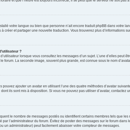
oraire et que l’heure est toujours incorrecte, il se peut que le serveur ne soit pas 
 installé votre langue ou bien que personne n’ait encore traduit phpBB dans votre
as à créer et partager une nouvelle traduction. Vous trouverez plus d’informations sur
utilisateur ?
d’utilisateur lorsque vous consultez les messages d’un sujet. L’une d’elles peut êt
r le forum. La seconde image, souvent plus grande, est connue sous le nom d’ava
us pouvez ajouter un avatar en utilisant l’une des quatre méthodes d’avatar suivantes
dont ils sont mis à disposition. Si vous ne pouvez pas utiliser d’avatar, contactez 
ndiquent le nombre de messages postés ou identifient certains membres tels que les
étré par l’administrateur du forum. Évitez de poster des messages sur le forum dans l
 (ou un administrateur) peut facilement abaisser votre compteur de messages.