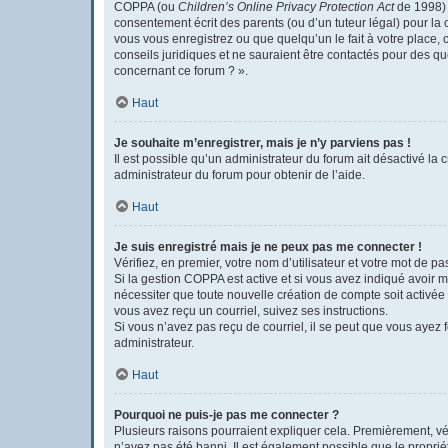
COPPA (ou
Children’s Online Privacy Protection Act
de 1998) e
consentement écrit des parents (ou d’un tuteur légal) pour la 
vous vous enregistrez ou que quelqu’un le fait à votre place, 
conseils juridiques et ne sauraient être contactés pour des q
concernant ce forum ? ».
Haut
Je souhaite m’enregistrer, mais je n’y parviens pas !
Il est possible qu’un administrateur du forum ait désactivé la 
administrateur du forum pour obtenir de l’aide.
Haut
Je suis enregistré mais je ne peux pas me connecter !
Vérifiez, en premier, votre nom d’utilisateur et votre mot de pass
Si la gestion COPPA est active et si vous avez indiqué avoir m
nécessiter que toute nouvelle création de compte soit activée
vous avez reçu un courriel, suivez ses instructions.
Si vous n’avez pas reçu de courriel, il se peut que vous ayez fo
administrateur.
Haut
Pourquoi ne puis-je pas me connecter ?
Plusieurs raisons pourraient expliquer cela. Premièrement, véri
n’avez pas été banni. Il est également possible que le propriéta