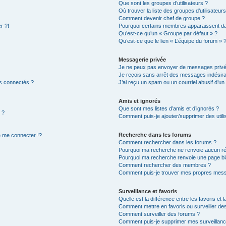
Que sont les groupes d’utilisateurs ?
Où trouver la liste des groupes d’utilisateur
Comment devenir chef de groupe ?
r ?!
Pourquoi certains membres apparaissent dan
Qu’est-ce qu’un « Groupe par défaut » ?
Qu’est-ce que le lien « L’équipe du forum » 
Messagerie privée
Je ne peux pas envoyer de messages privé
Je reçois sans arrêt des messages indésira
s connectés ?
J’ai reçu un spam ou un courriel abusif d’u
Amis et ignorés
Que sont mes listes d’amis et d’ignorés ?
 ?
Comment puis-je ajouter/supprimer des utilis
Recherche dans les forums
 me connecter !?
Comment rechercher dans les forums ?
Pourquoi ma recherche ne renvoie aucun ré
Pourquoi ma recherche renvoie une page bl
Comment rechercher des membres ?
Comment puis-je trouver mes propres mess
Surveillance et favoris
Quelle est la différence entre les favoris et l
Comment mettre en favoris ou surveiller des
Comment surveiller des forums ?
Comment puis-je supprimer mes surveillanc