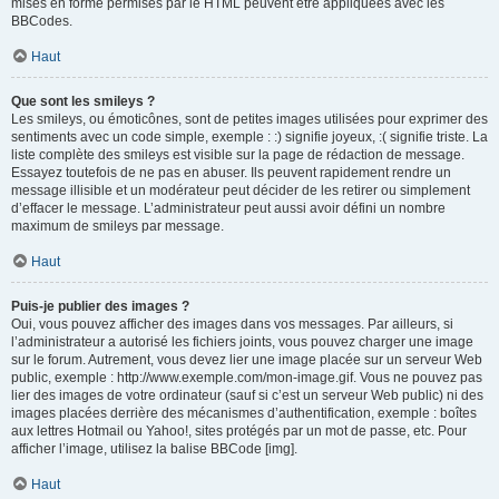
mises en forme permises par le HTML peuvent être appliquées avec les
BBCodes.
Haut
Que sont les smileys ?
Les smileys, ou émoticônes, sont de petites images utilisées pour exprimer des
sentiments avec un code simple, exemple : :) signifie joyeux, :( signifie triste. La
liste complète des smileys est visible sur la page de rédaction de message.
Essayez toutefois de ne pas en abuser. Ils peuvent rapidement rendre un
message illisible et un modérateur peut décider de les retirer ou simplement
d’effacer le message. L’administrateur peut aussi avoir défini un nombre
maximum de smileys par message.
Haut
Puis-je publier des images ?
Oui, vous pouvez afficher des images dans vos messages. Par ailleurs, si
l’administrateur a autorisé les fichiers joints, vous pouvez charger une image
sur le forum. Autrement, vous devez lier une image placée sur un serveur Web
public, exemple : http://www.exemple.com/mon-image.gif. Vous ne pouvez pas
lier des images de votre ordinateur (sauf si c’est un serveur Web public) ni des
images placées derrière des mécanismes d’authentification, exemple : boîtes
aux lettres Hotmail ou Yahoo!, sites protégés par un mot de passe, etc. Pour
afficher l’image, utilisez la balise BBCode [img].
Haut