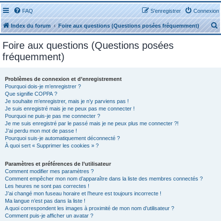
FAQ
S’enregistrer
Connexion
Index du forum
Foire aux questions (Questions posées fréquemment)
Foire aux questions (Questions posées
fréquemment)
Problèmes de connexion et d’enregistrement
r
Pourquoi dois-je m’enregistrer ?
Que signifie COPPA ?
Je souhaite m’enregistrer, mais je n’y parviens pas !
Je suis enregistré mais je ne peux pas me connecter !
Pourquoi ne puis-je pas me connecter ?
Je me suis enregistré par le passé mais je ne peux plus me connecter ?!
J’ai perdu mon mot de passe !
r
Pourquoi suis-je automatiquement déconnecté ?
À quoi sert « Supprimer les cookies » ?
Paramètres et préférences de l’utilisateur
Comment modifier mes paramètres ?
Comment empêcher mon nom d’apparaître dans la liste des membres connectés ?
Les heures ne sont pas correctes !
J’ai changé mon fuseau horaire et l’heure est toujours incorrecte !
Ma langue n’est pas dans la liste !
A quoi correspondent les images à proximité de mon nom d’utilisateur ?
Comment puis-je afficher un avatar ?