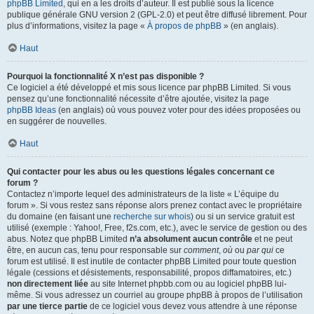
phpBB Limited
, qui en a les droits d’auteur. Il est publié sous la licence
publique générale GNU version 2 (GPL-2.0) et peut être diffusé librement. Pour
plus d’informations, visitez la page «
À propos de phpBB
» (en anglais).
Haut
Pourquoi la fonctionnalité X n’est pas disponible ?
Ce logiciel a été développé et mis sous licence par phpBB Limited. Si vous
pensez qu’une fonctionnalité nécessite d’être ajoutée, visitez la page
phpBB Ideas
(en anglais) où vous pouvez voter pour des idées proposées ou
en suggérer de nouvelles.
Haut
Qui contacter pour les abus ou les questions légales concernant ce
forum ?
Contactez n’importe lequel des administrateurs de la liste « L’équipe du
forum ». Si vous restez sans réponse alors prenez contact avec le propriétaire
du domaine (en faisant une
recherche sur whois
) ou si un service gratuit est
utilisé (exemple : Yahoo!, Free, f2s.com, etc.), avec le service de gestion ou des
abus. Notez que phpBB Limited
n’a absolument aucun contrôle
et ne peut
être, en aucun cas, tenu pour responsable sur
comment
,
où
ou
par qui
ce
forum est utilisé. Il est inutile de contacter phpBB Limited pour toute question
légale (cessions et désistements, responsabilité, propos diffamatoires, etc.)
non directement liée
au site Internet phpbb.com ou au logiciel phpBB lui-
même. Si vous adressez un courriel au groupe phpBB à propos de l’utilisation
par une tierce partie
de ce logiciel vous devez vous attendre à une réponse