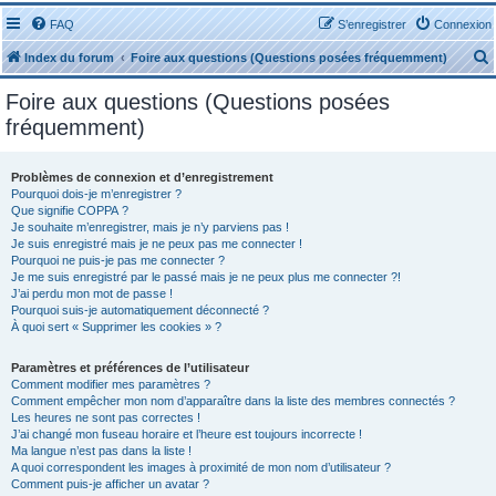
FAQ
S’enregistrer
Connexion
Index du forum
Foire aux questions (Questions posées fréquemment)
Foire aux questions (Questions posées
fréquemment)
Problèmes de connexion et d’enregistrement
r
Pourquoi dois-je m’enregistrer ?
Que signifie COPPA ?
Je souhaite m’enregistrer, mais je n’y parviens pas !
Je suis enregistré mais je ne peux pas me connecter !
Pourquoi ne puis-je pas me connecter ?
Je me suis enregistré par le passé mais je ne peux plus me connecter ?!
J’ai perdu mon mot de passe !
r
Pourquoi suis-je automatiquement déconnecté ?
À quoi sert « Supprimer les cookies » ?
Paramètres et préférences de l’utilisateur
Comment modifier mes paramètres ?
Comment empêcher mon nom d’apparaître dans la liste des membres connectés ?
Les heures ne sont pas correctes !
J’ai changé mon fuseau horaire et l’heure est toujours incorrecte !
Ma langue n’est pas dans la liste !
A quoi correspondent les images à proximité de mon nom d’utilisateur ?
Comment puis-je afficher un avatar ?