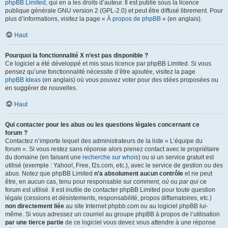
phpBB Limited
, qui en a les droits d’auteur. Il est publié sous la licence
publique générale GNU version 2 (GPL-2.0) et peut être diffusé librement. Pour
plus d’informations, visitez la page «
À propos de phpBB
» (en anglais).
Haut
Pourquoi la fonctionnalité X n’est pas disponible ?
Ce logiciel a été développé et mis sous licence par phpBB Limited. Si vous
pensez qu’une fonctionnalité nécessite d’être ajoutée, visitez la page
phpBB Ideas
(en anglais) où vous pouvez voter pour des idées proposées ou
en suggérer de nouvelles.
Haut
Qui contacter pour les abus ou les questions légales concernant ce
forum ?
Contactez n’importe lequel des administrateurs de la liste « L’équipe du
forum ». Si vous restez sans réponse alors prenez contact avec le propriétaire
du domaine (en faisant une
recherche sur whois
) ou si un service gratuit est
utilisé (exemple : Yahoo!, Free, f2s.com, etc.), avec le service de gestion ou des
abus. Notez que phpBB Limited
n’a absolument aucun contrôle
et ne peut
être, en aucun cas, tenu pour responsable sur
comment
,
où
ou
par qui
ce
forum est utilisé. Il est inutile de contacter phpBB Limited pour toute question
légale (cessions et désistements, responsabilité, propos diffamatoires, etc.)
non directement liée
au site Internet phpbb.com ou au logiciel phpBB lui-
même. Si vous adressez un courriel au groupe phpBB à propos de l’utilisation
par une tierce partie
de ce logiciel vous devez vous attendre à une réponse