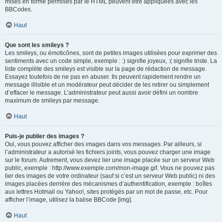
mises en forme permises par le HTML peuvent être appliquées avec les
BBCodes.
Haut
Que sont les smileys ?
Les smileys, ou émoticônes, sont de petites images utilisées pour exprimer des
sentiments avec un code simple, exemple : :) signifie joyeux, :( signifie triste. La
liste complète des smileys est visible sur la page de rédaction de message.
Essayez toutefois de ne pas en abuser. Ils peuvent rapidement rendre un
message illisible et un modérateur peut décider de les retirer ou simplement
d’effacer le message. L’administrateur peut aussi avoir défini un nombre
maximum de smileys par message.
Haut
Puis-je publier des images ?
Oui, vous pouvez afficher des images dans vos messages. Par ailleurs, si
l’administrateur a autorisé les fichiers joints, vous pouvez charger une image
sur le forum. Autrement, vous devez lier une image placée sur un serveur Web
public, exemple : http://www.exemple.com/mon-image.gif. Vous ne pouvez pas
lier des images de votre ordinateur (sauf si c’est un serveur Web public) ni des
images placées derrière des mécanismes d’authentification, exemple : boîtes
aux lettres Hotmail ou Yahoo!, sites protégés par un mot de passe, etc. Pour
afficher l’image, utilisez la balise BBCode [img].
Haut