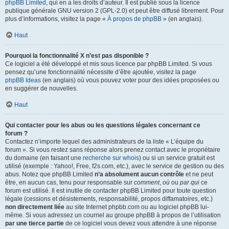
phpBB Limited
, qui en a les droits d’auteur. Il est publié sous la licence
publique générale GNU version 2 (GPL-2.0) et peut être diffusé librement. Pour
plus d’informations, visitez la page «
À propos de phpBB
» (en anglais).
Haut
Pourquoi la fonctionnalité X n’est pas disponible ?
Ce logiciel a été développé et mis sous licence par phpBB Limited. Si vous
pensez qu’une fonctionnalité nécessite d’être ajoutée, visitez la page
phpBB Ideas
(en anglais) où vous pouvez voter pour des idées proposées ou
en suggérer de nouvelles.
Haut
Qui contacter pour les abus ou les questions légales concernant ce
forum ?
Contactez n’importe lequel des administrateurs de la liste « L’équipe du
forum ». Si vous restez sans réponse alors prenez contact avec le propriétaire
du domaine (en faisant une
recherche sur whois
) ou si un service gratuit est
utilisé (exemple : Yahoo!, Free, f2s.com, etc.), avec le service de gestion ou des
abus. Notez que phpBB Limited
n’a absolument aucun contrôle
et ne peut
être, en aucun cas, tenu pour responsable sur
comment
,
où
ou
par qui
ce
forum est utilisé. Il est inutile de contacter phpBB Limited pour toute question
légale (cessions et désistements, responsabilité, propos diffamatoires, etc.)
non directement liée
au site Internet phpbb.com ou au logiciel phpBB lui-
même. Si vous adressez un courriel au groupe phpBB à propos de l’utilisation
par une tierce partie
de ce logiciel vous devez vous attendre à une réponse