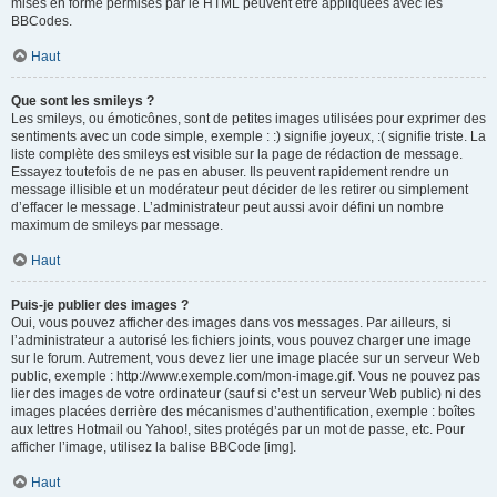
mises en forme permises par le HTML peuvent être appliquées avec les
BBCodes.
Haut
Que sont les smileys ?
Les smileys, ou émoticônes, sont de petites images utilisées pour exprimer des
sentiments avec un code simple, exemple : :) signifie joyeux, :( signifie triste. La
liste complète des smileys est visible sur la page de rédaction de message.
Essayez toutefois de ne pas en abuser. Ils peuvent rapidement rendre un
message illisible et un modérateur peut décider de les retirer ou simplement
d’effacer le message. L’administrateur peut aussi avoir défini un nombre
maximum de smileys par message.
Haut
Puis-je publier des images ?
Oui, vous pouvez afficher des images dans vos messages. Par ailleurs, si
l’administrateur a autorisé les fichiers joints, vous pouvez charger une image
sur le forum. Autrement, vous devez lier une image placée sur un serveur Web
public, exemple : http://www.exemple.com/mon-image.gif. Vous ne pouvez pas
lier des images de votre ordinateur (sauf si c’est un serveur Web public) ni des
images placées derrière des mécanismes d’authentification, exemple : boîtes
aux lettres Hotmail ou Yahoo!, sites protégés par un mot de passe, etc. Pour
afficher l’image, utilisez la balise BBCode [img].
Haut