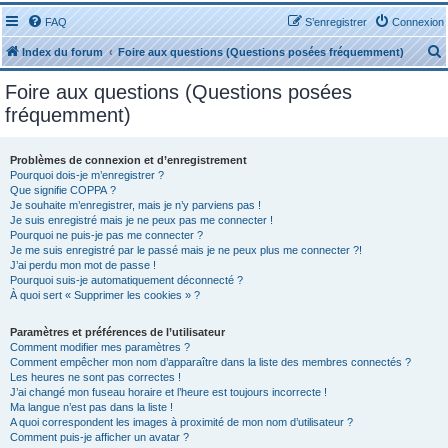
FAQ
S’enregistrer
Connexion
Index du forum
Foire aux questions (Questions posées fréquemment)
Foire aux questions (Questions posées
fréquemment)
Problèmes de connexion et d’enregistrement
r
Pourquoi dois-je m’enregistrer ?
Que signifie COPPA ?
Je souhaite m’enregistrer, mais je n’y parviens pas !
Je suis enregistré mais je ne peux pas me connecter !
Pourquoi ne puis-je pas me connecter ?
Je me suis enregistré par le passé mais je ne peux plus me connecter ?!
J’ai perdu mon mot de passe !
r
Pourquoi suis-je automatiquement déconnecté ?
À quoi sert « Supprimer les cookies » ?
Paramètres et préférences de l’utilisateur
Comment modifier mes paramètres ?
Comment empêcher mon nom d’apparaître dans la liste des membres connectés ?
Les heures ne sont pas correctes !
J’ai changé mon fuseau horaire et l’heure est toujours incorrecte !
Ma langue n’est pas dans la liste !
A quoi correspondent les images à proximité de mon nom d’utilisateur ?
Comment puis-je afficher un avatar ?