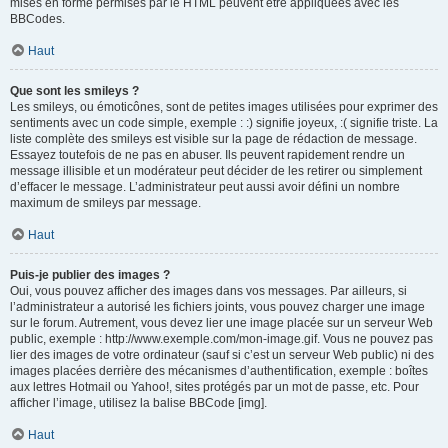
mises en forme permises par le HTML peuvent être appliquées avec les
BBCodes.
Haut
Que sont les smileys ?
Les smileys, ou émoticônes, sont de petites images utilisées pour exprimer des
sentiments avec un code simple, exemple : :) signifie joyeux, :( signifie triste. La
liste complète des smileys est visible sur la page de rédaction de message.
Essayez toutefois de ne pas en abuser. Ils peuvent rapidement rendre un
message illisible et un modérateur peut décider de les retirer ou simplement
d’effacer le message. L’administrateur peut aussi avoir défini un nombre
maximum de smileys par message.
Haut
Puis-je publier des images ?
Oui, vous pouvez afficher des images dans vos messages. Par ailleurs, si
l’administrateur a autorisé les fichiers joints, vous pouvez charger une image
sur le forum. Autrement, vous devez lier une image placée sur un serveur Web
public, exemple : http://www.exemple.com/mon-image.gif. Vous ne pouvez pas
lier des images de votre ordinateur (sauf si c’est un serveur Web public) ni des
images placées derrière des mécanismes d’authentification, exemple : boîtes
aux lettres Hotmail ou Yahoo!, sites protégés par un mot de passe, etc. Pour
afficher l’image, utilisez la balise BBCode [img].
Haut