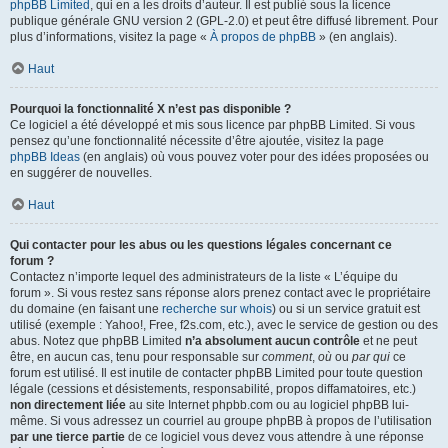
phpBB Limited
, qui en a les droits d’auteur. Il est publié sous la licence
publique générale GNU version 2 (GPL-2.0) et peut être diffusé librement. Pour
plus d’informations, visitez la page «
À propos de phpBB
» (en anglais).
Haut
Pourquoi la fonctionnalité X n’est pas disponible ?
Ce logiciel a été développé et mis sous licence par phpBB Limited. Si vous
pensez qu’une fonctionnalité nécessite d’être ajoutée, visitez la page
phpBB Ideas
(en anglais) où vous pouvez voter pour des idées proposées ou
en suggérer de nouvelles.
Haut
Qui contacter pour les abus ou les questions légales concernant ce
forum ?
Contactez n’importe lequel des administrateurs de la liste « L’équipe du
forum ». Si vous restez sans réponse alors prenez contact avec le propriétaire
du domaine (en faisant une
recherche sur whois
) ou si un service gratuit est
utilisé (exemple : Yahoo!, Free, f2s.com, etc.), avec le service de gestion ou des
abus. Notez que phpBB Limited
n’a absolument aucun contrôle
et ne peut
être, en aucun cas, tenu pour responsable sur
comment
,
où
ou
par qui
ce
forum est utilisé. Il est inutile de contacter phpBB Limited pour toute question
légale (cessions et désistements, responsabilité, propos diffamatoires, etc.)
non directement liée
au site Internet phpbb.com ou au logiciel phpBB lui-
même. Si vous adressez un courriel au groupe phpBB à propos de l’utilisation
par une tierce partie
de ce logiciel vous devez vous attendre à une réponse