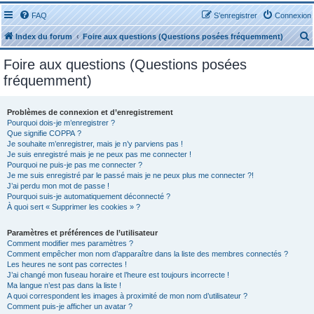
FAQ
S’enregistrer
Connexion
Index du forum
Foire aux questions (Questions posées fréquemment)
Foire aux questions (Questions posées
fréquemment)
Problèmes de connexion et d’enregistrement
r
Pourquoi dois-je m’enregistrer ?
Que signifie COPPA ?
Je souhaite m’enregistrer, mais je n’y parviens pas !
Je suis enregistré mais je ne peux pas me connecter !
Pourquoi ne puis-je pas me connecter ?
Je me suis enregistré par le passé mais je ne peux plus me connecter ?!
J’ai perdu mon mot de passe !
r
Pourquoi suis-je automatiquement déconnecté ?
À quoi sert « Supprimer les cookies » ?
Paramètres et préférences de l’utilisateur
Comment modifier mes paramètres ?
Comment empêcher mon nom d’apparaître dans la liste des membres connectés ?
Les heures ne sont pas correctes !
J’ai changé mon fuseau horaire et l’heure est toujours incorrecte !
Ma langue n’est pas dans la liste !
A quoi correspondent les images à proximité de mon nom d’utilisateur ?
Comment puis-je afficher un avatar ?