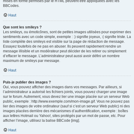
mises en forme permises par le HTML peuvent être appliquées avec les
BBCodes.
Haut
Que sont les smileys ?
Les smileys, ou émoticônes, sont de petites images utilisées pour exprimer des
sentiments avec un code simple, exemple : :) signifie joyeux, :( signifie triste. La
liste complète des smileys est visible sur la page de rédaction de message.
Essayez toutefois de ne pas en abuser. Ils peuvent rapidement rendre un
message illisible et un modérateur peut décider de les retirer ou simplement
d’effacer le message. L’administrateur peut aussi avoir défini un nombre
maximum de smileys par message.
Haut
Puis-je publier des images ?
Oui, vous pouvez afficher des images dans vos messages. Par ailleurs, si
l’administrateur a autorisé les fichiers joints, vous pouvez charger une image
sur le forum. Autrement, vous devez lier une image placée sur un serveur Web
public, exemple : http://www.exemple.com/mon-image.gif. Vous ne pouvez pas
lier des images de votre ordinateur (sauf si c’est un serveur Web public) ni des
images placées derrière des mécanismes d’authentification, exemple : boîtes
aux lettres Hotmail ou Yahoo!, sites protégés par un mot de passe, etc. Pour
afficher l’image, utilisez la balise BBCode [img].
Haut