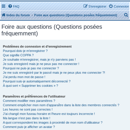
FAQ
S’enregistrer
Connexion
Index du forum
Foire aux questions (Questions posées fréquemment)
Foire aux questions (Questions posées
fréquemment)
Problèmes de connexion et d’enregistrement
r
Pourquoi dois-je m’enregistrer ?
Que signifie COPPA ?
Je souhaite m’enregistrer, mais je n’y parviens pas !
Je suis enregistré mais je ne peux pas me connecter !
Pourquoi ne puis-je pas me connecter ?
Je me suis enregistré par le passé mais je ne peux plus me connecter ?!
J’ai perdu mon mot de passe !
r
Pourquoi suis-je automatiquement déconnecté ?
À quoi sert « Supprimer les cookies » ?
Paramètres et préférences de l’utilisateur
Comment modifier mes paramètres ?
Comment empêcher mon nom d’apparaître dans la liste des membres connectés ?
Les heures ne sont pas correctes !
J’ai changé mon fuseau horaire et l’heure est toujours incorrecte !
Ma langue n’est pas dans la liste !
A quoi correspondent les images à proximité de mon nom d’utilisateur ?
Comment puis-je afficher un avatar ?