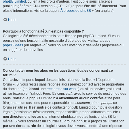
phpBB Limited
, qui en a les droits d’auteur. Il est publié sous la licence
publique générale GNU version 2 (GPL-2.0) et peut être diffusé librement. Pour
plus d’informations, visitez la page «
À propos de phpBB
» (en anglais).
Haut
Pourquoi la fonctionnalité X n’est pas disponible ?
Ce logiciel a été développé et mis sous licence par phpBB Limited. Si vous
pensez qu’une fonctionnalité nécessite d’être ajoutée, visitez la page
phpBB Ideas
(en anglais) où vous pouvez voter pour des idées proposées ou
en suggérer de nouvelles.
Haut
Qui contacter pour les abus ou les questions légales concernant ce
forum ?
Contactez n’importe lequel des administrateurs de la liste « L’équipe du
forum ». Si vous restez sans réponse alors prenez contact avec le propriétaire
du domaine (en faisant une
recherche sur whois
) ou si un service gratuit est
utilisé (exemple : Yahoo!, Free, f2s.com, etc.), avec le service de gestion ou des
abus. Notez que phpBB Limited
n’a absolument aucun contrôle
et ne peut
être, en aucun cas, tenu pour responsable sur
comment
,
où
ou
par qui
ce
forum est utilisé. Il est inutile de contacter phpBB Limited pour toute question
légale (cessions et désistements, responsabilité, propos diffamatoires, etc.)
non directement liée
au site Internet phpbb.com ou au logiciel phpBB lui-
même. Si vous adressez un courriel au groupe phpBB à propos de l’utilisation
par une tierce partie
de ce logiciel vous devez vous attendre à une réponse