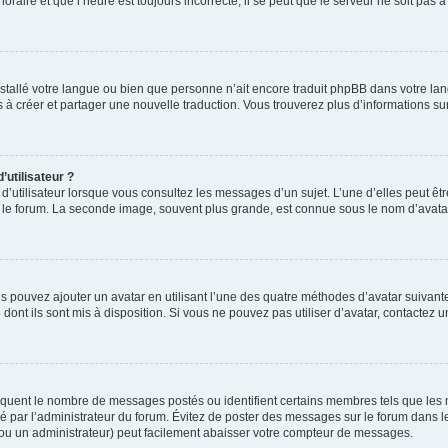
oraire et que l’heure est toujours incorrecte, il se peut que le serveur ne soit pas 
 installé votre langue ou bien que personne n’ait encore traduit phpBB dans votre
as à créer et partager une nouvelle traduction. Vous trouverez plus d’informations sur
utilisateur ?
d’utilisateur lorsque vous consultez les messages d’un sujet. L’une d’elles peut êt
r le forum. La seconde image, souvent plus grande, est connue sous le nom d’ava
us pouvez ajouter un avatar en utilisant l’une des quatre méthodes d’avatar suivantes
dont ils sont mis à disposition. Si vous ne pouvez pas utiliser d’avatar, contactez 
ndiquent le nombre de messages postés ou identifient certains membres tels que les
étré par l’administrateur du forum. Évitez de poster des messages sur le forum dans l
 (ou un administrateur) peut facilement abaisser votre compteur de messages.