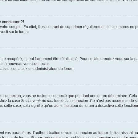
e connecter ?!
 votre compte. En effet, il est courant de supprimer régulièrement les membres ne p
vesti sur le forum.
e récupéré, il peut facilement être réinitialisé. Pour ce faire, rendez vous sur la
voir à nouveau vous connecter.
e passe, contactez un administrateur du forum.
re connexion, vous ne resterez connecté que pendant une durée déterminée. Cela 
ochez la case
Se souvenir de moi
lors de la connexion. Ce n’est pas recommandé si 
as cette case, cela signifie qu’un administrateur du forum a désactivé cette fonctionn
vos paramètres d’authentification et votre connexion au forum. Ils fournissent auss
nistrateur du forum. Si vous rencontrez des problèmes de connexion ou de déconnex