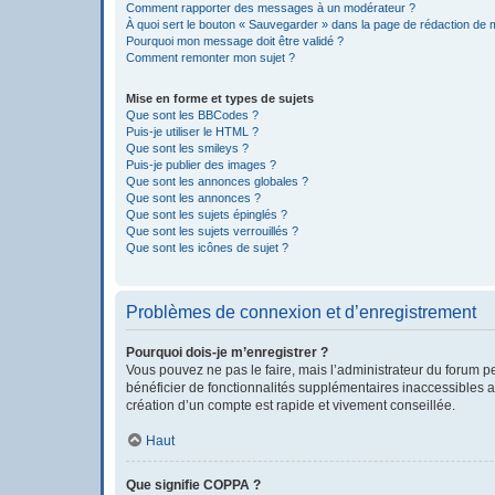
Comment rapporter des messages à un modérateur ?
À quoi sert le bouton « Sauvegarder » dans la page de rédaction de
Pourquoi mon message doit être validé ?
Comment remonter mon sujet ?
Mise en forme et types de sujets
Que sont les BBCodes ?
Puis-je utiliser le HTML ?
Que sont les smileys ?
Puis-je publier des images ?
Que sont les annonces globales ?
Que sont les annonces ?
Que sont les sujets épinglés ?
Que sont les sujets verrouillés ?
Que sont les icônes de sujet ?
Problèmes de connexion et d’enregistrement
Pourquoi dois-je m’enregistrer ?
Vous pouvez ne pas le faire, mais l’administrateur du forum pe
bénéficier de fonctionnalités supplémentaires inaccessibles a
création d’un compte est rapide et vivement conseillée.
Haut
Que signifie COPPA ?