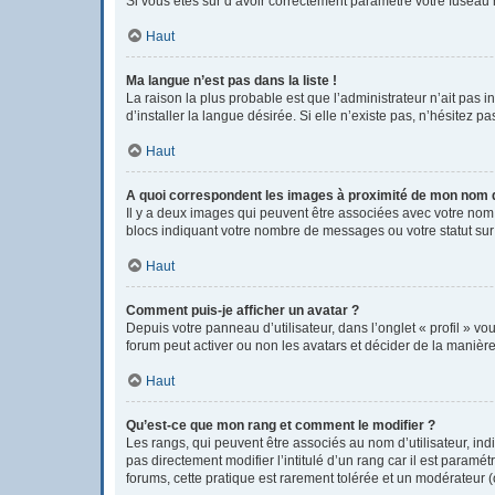
Si vous êtes sûr d’avoir correctement paramétré votre fuseau h
Haut
Ma langue n’est pas dans la liste !
La raison la plus probable est que l’administrateur n’ait pas
d’installer la langue désirée. Si elle n’existe pas, n’hésitez p
Haut
A quoi correspondent les images à proximité de mon nom d’
Il y a deux images qui peuvent être associées avec votre nom 
blocs indiquant votre nombre de messages ou votre statut su
Haut
Comment puis-je afficher un avatar ?
Depuis votre panneau d’utilisateur, dans l’onglet « profil » vo
forum peut activer ou non les avatars et décider de la manière 
Haut
Qu’est-ce que mon rang et comment le modifier ?
Les rangs, qui peuvent être associés au nom d’utilisateur, i
pas directement modifier l’intitulé d’un rang car il est param
forums, cette pratique est rarement tolérée et un modérateur