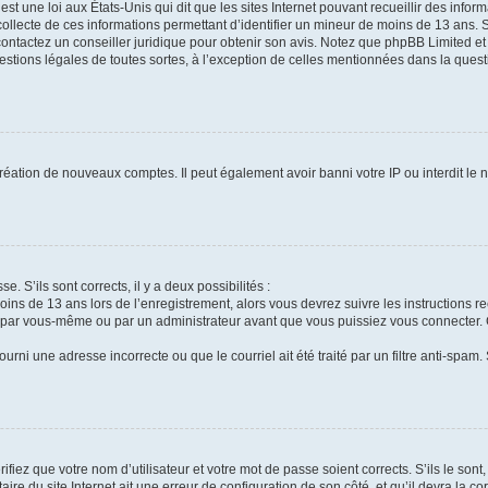
st une loi aux États-Unis qui dit que les sites Internet pouvant recueillir des info
collecte de ces informations permettant d’identifier un mineur de moins de 13 ans. 
contactez un conseiller juridique pour obtenir son avis. Notez que phpBB Limited et
uestions légales de toutes sortes, à l’exception de celles mentionnées dans la ques
création de nouveaux comptes. Il peut également avoir banni votre IP ou interdit le 
e. S’ils sont corrects, il y a deux possibilités :
oins de 13 ans lors de l’enregistrement, alors vous devrez suivre les instructions 
 par vous-même ou par un administrateur avant que vous puissiez vous connecter. Ce
urni une adresse incorrecte ou que le courriel ait été traité par un filtre anti-spam.
fiez que votre nom d’utilisateur et votre mot de passe soient corrects. S’ils le son
ire du site Internet ait une erreur de configuration de son côté, et qu’il devra la cor