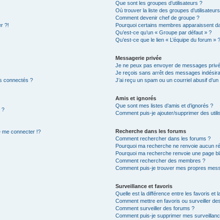
Que sont les groupes d’utilisateurs ?
Où trouver la liste des groupes d’utilisateur
Comment devenir chef de groupe ?
r ?!
Pourquoi certains membres apparaissent dan
Qu’est-ce qu’un « Groupe par défaut » ?
Qu’est-ce que le lien « L’équipe du forum » 
Messagerie privée
Je ne peux pas envoyer de messages privé
Je reçois sans arrêt des messages indésira
s connectés ?
J’ai reçu un spam ou un courriel abusif d’u
Amis et ignorés
Que sont mes listes d’amis et d’ignorés ?
 ?
Comment puis-je ajouter/supprimer des utilis
Recherche dans les forums
 me connecter !?
Comment rechercher dans les forums ?
Pourquoi ma recherche ne renvoie aucun ré
Pourquoi ma recherche renvoie une page bl
Comment rechercher des membres ?
Comment puis-je trouver mes propres mess
Surveillance et favoris
Quelle est la différence entre les favoris et l
Comment mettre en favoris ou surveiller des
Comment surveiller des forums ?
Comment puis-je supprimer mes surveillanc