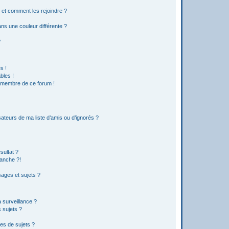
s et comment les rejoindre ?
s une couleur différente ?
?
s !
bles !
n membre de ce forum !
ateurs de ma liste d’amis ou d’ignorés ?
sultat ?
anche ?!
ages et sujets ?
a surveillance ?
 sujets ?
es de sujets ?