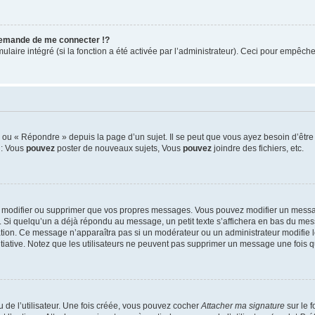
emande de me connecter !?
ire intégré (si la fonction a été activée par l’administrateur). Ceci pour empêcher l’
ou « Répondre » depuis la page d’un sujet. Il se peut que vous ayez besoin d’être 
 : Vous
pouvez
poster de nouveaux sujets, Vous
pouvez
joindre des fichiers, etc.
 modifier ou supprimer que vos propres messages. Vous pouvez modifier un messag
i quelqu’un a déjà répondu au message, un petit texte s’affichera en bas du messag
cation. Ce message n’apparaîtra pas si un modérateur ou un administrateur modifie l
nitiative. Notez que les utilisateurs ne peuvent pas supprimer un message une fois
de l’utilisateur. Une fois créée, vous pouvez cocher
Attacher ma signature
sur le 