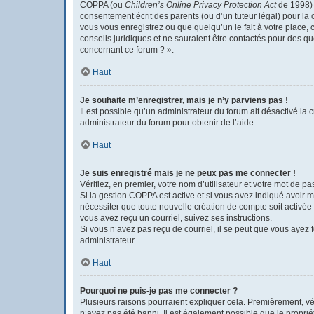
COPPA (ou
Children’s Online Privacy Protection Act
de 1998) e
consentement écrit des parents (ou d’un tuteur légal) pour la 
vous vous enregistrez ou que quelqu’un le fait à votre place, 
conseils juridiques et ne sauraient être contactés pour des q
concernant ce forum ? ».
Haut
Je souhaite m’enregistrer, mais je n’y parviens pas !
Il est possible qu’un administrateur du forum ait désactivé la 
administrateur du forum pour obtenir de l’aide.
Haut
Je suis enregistré mais je ne peux pas me connecter !
Vérifiez, en premier, votre nom d’utilisateur et votre mot de pass
Si la gestion COPPA est active et si vous avez indiqué avoir m
nécessiter que toute nouvelle création de compte soit activée
vous avez reçu un courriel, suivez ses instructions.
Si vous n’avez pas reçu de courriel, il se peut que vous ayez fo
administrateur.
Haut
Pourquoi ne puis-je pas me connecter ?
Plusieurs raisons pourraient expliquer cela. Premièrement, véri
n’avez pas été banni. Il est également possible que le propriéta