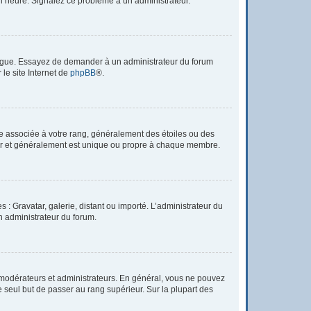
à l’heure. Signalez ce problème à un administrateur.
 langue. Essayez de demander à un administrateur du forum
 le site Internet de
phpBB
®.
re associée à votre rang, généralement des étoiles ou des
tar et généralement est unique ou propre à chaque membre.
 : Gravatar, galerie, distant ou importé. L’administrateur du
un administrateur du forum.
 modérateurs et administrateurs. En général, vous ne pouvez
e seul but de passer au rang supérieur. Sur la plupart des