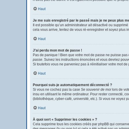
Haut
Je me suis enregistré par le passé mais je ne peux plus m
Il est possible qu’un administrateur ait désactivé ou supprimé
cela vous arrive, tentez de vous ré-enregistrer et soyez plus in
Haut
J’ai perdu mon mot de passe !
Pas de panique ! Bien que votre mot de passe ne puisse pas êtr
passe
. Suivez les instructions énoncées et vous devriez pou
Si toutefois vous ne parveniez pas à réinitialiser votre mot d
Haut
Pourquoi suis-je automatiquement déconnecté ?
Si vous ne cochez pas la case
Se souvenir de moi
lors de vot
insu en utilisant le même ordinateur. Pour rester connecté, c
(bibliothèque, cyber-café, université, etc.). Si vous ne voyez p
Haut
À quoi sert « Supprimer les cookies » ?
Cela supprime tous les cookies créés par phpBB qui conservent 
des messages (lu ou non lu) si cela a été activé par un admi