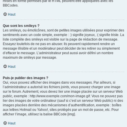
mises en forme permises par le HTML peuvent être appliquées avec les
BBCodes.
Haut
Que sont les smileys ?
Les smileys, ou émoticônes, sont de petites images utilisées pour exprimer des
sentiments avec un code simple, exemple : :) signifie joyeux, :( signifie triste. La
liste complète des smileys est visible sur la page de rédaction de message.
Essayez toutefois de ne pas en abuser. Ils peuvent rapidement rendre un
message illisible et un modérateur peut décider de les retirer ou simplement
d’effacer le message. L’administrateur peut aussi avoir défini un nombre
maximum de smileys par message.
Haut
Puis-je publier des images ?
Oui, vous pouvez afficher des images dans vos messages. Par ailleurs, si
l’administrateur a autorisé les fichiers joints, vous pouvez charger une image
sur le forum. Autrement, vous devez lier une image placée sur un serveur Web
public, exemple : http://www.exemple.com/mon-image.gif. Vous ne pouvez pas
lier des images de votre ordinateur (sauf si c’est un serveur Web public) ni des
images placées derrière des mécanismes d’authentification, exemple : boîtes
aux lettres Hotmail ou Yahoo!, sites protégés par un mot de passe, etc. Pour
afficher l’image, utilisez la balise BBCode [img].
Haut