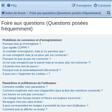
FAQ
S’enregistrer
Connexion
Index du forum
Foire aux questions (Questions posées fréquemment)
Foire aux questions (Questions posées
fréquemment)
Problèmes de connexion et d’enregistrement
r
Pourquoi dois-je m’enregistrer ?
Que signifie COPPA ?
Je souhaite m’enregistrer, mais je n’y parviens pas !
Je suis enregistré mais je ne peux pas me connecter !
Pourquoi ne puis-je pas me connecter ?
Je me suis enregistré par le passé mais je ne peux plus me connecter ?!
J’ai perdu mon mot de passe !
r
Pourquoi suis-je automatiquement déconnecté ?
À quoi sert « Supprimer les cookies » ?
Paramètres et préférences de l’utilisateur
Comment modifier mes paramètres ?
Comment empêcher mon nom d’apparaître dans la liste des membres connectés ?
Les heures ne sont pas correctes !
J’ai changé mon fuseau horaire et l’heure est toujours incorrecte !
Ma langue n’est pas dans la liste !
A quoi correspondent les images à proximité de mon nom d’utilisateur ?
Comment puis-je afficher un avatar ?