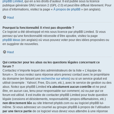
phpBB Limited
, qui en a les droits d’auteur. Il est publié sous la licence
publique générale GNU version 2 (GPL-2.0) et peut être diffusé librement. Pour
plus d’informations, visitez la page «
À propos de phpBB
» (en anglais).
Haut
Pourquoi la fonctionnalité X n’est pas disponible ?
Ce logiciel a été développé et mis sous licence par phpBB Limited. Si vous
pensez qu’une fonctionnalité nécessite d’être ajoutée, visitez la page
phpBB Ideas
(en anglais) où vous pouvez voter pour des idées proposées ou
en suggérer de nouvelles.
Haut
Qui contacter pour les abus ou les questions légales concernant ce
forum ?
Contactez n’importe lequel des administrateurs de la liste « L’équipe du
forum ». Si vous restez sans réponse alors prenez contact avec le propriétaire
du domaine (en faisant une
recherche sur whois
) ou si un service gratuit est
utilisé (exemple : Yahoo!, Free, f2s.com, etc.), avec le service de gestion ou des
abus. Notez que phpBB Limited
n’a absolument aucun contrôle
et ne peut
être, en aucun cas, tenu pour responsable sur
comment
,
où
ou
par qui
ce
forum est utilisé. Il est inutile de contacter phpBB Limited pour toute question
légale (cessions et désistements, responsabilité, propos diffamatoires, etc.)
non directement liée
au site Internet phpbb.com ou au logiciel phpBB lui-
même. Si vous adressez un courriel au groupe phpBB à propos de l’utilisation
par une tierce partie
de ce logiciel vous devez vous attendre à une réponse