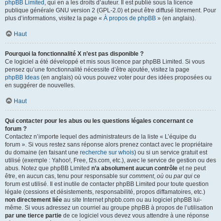
phpBB Limited
, qui en a les droits d’auteur. Il est publié sous la licence
publique générale GNU version 2 (GPL-2.0) et peut être diffusé librement. Pour
plus d’informations, visitez la page «
À propos de phpBB
» (en anglais).
Haut
Pourquoi la fonctionnalité X n’est pas disponible ?
Ce logiciel a été développé et mis sous licence par phpBB Limited. Si vous
pensez qu’une fonctionnalité nécessite d’être ajoutée, visitez la page
phpBB Ideas
(en anglais) où vous pouvez voter pour des idées proposées ou
en suggérer de nouvelles.
Haut
Qui contacter pour les abus ou les questions légales concernant ce
forum ?
Contactez n’importe lequel des administrateurs de la liste « L’équipe du
forum ». Si vous restez sans réponse alors prenez contact avec le propriétaire
du domaine (en faisant une
recherche sur whois
) ou si un service gratuit est
utilisé (exemple : Yahoo!, Free, f2s.com, etc.), avec le service de gestion ou des
abus. Notez que phpBB Limited
n’a absolument aucun contrôle
et ne peut
être, en aucun cas, tenu pour responsable sur
comment
,
où
ou
par qui
ce
forum est utilisé. Il est inutile de contacter phpBB Limited pour toute question
légale (cessions et désistements, responsabilité, propos diffamatoires, etc.)
non directement liée
au site Internet phpbb.com ou au logiciel phpBB lui-
même. Si vous adressez un courriel au groupe phpBB à propos de l’utilisation
par une tierce partie
de ce logiciel vous devez vous attendre à une réponse