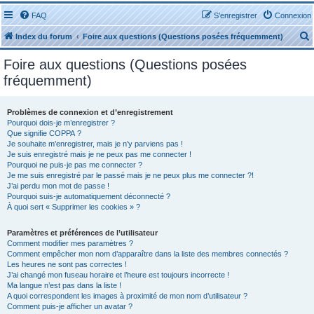
FAQ
S’enregistrer
Connexion
Index du forum
Foire aux questions (Questions posées fréquemment)
Foire aux questions (Questions posées
fréquemment)
Problèmes de connexion et d’enregistrement
r
Pourquoi dois-je m’enregistrer ?
Que signifie COPPA ?
Je souhaite m’enregistrer, mais je n’y parviens pas !
Je suis enregistré mais je ne peux pas me connecter !
Pourquoi ne puis-je pas me connecter ?
Je me suis enregistré par le passé mais je ne peux plus me connecter ?!
J’ai perdu mon mot de passe !
r
Pourquoi suis-je automatiquement déconnecté ?
À quoi sert « Supprimer les cookies » ?
Paramètres et préférences de l’utilisateur
Comment modifier mes paramètres ?
Comment empêcher mon nom d’apparaître dans la liste des membres connectés ?
Les heures ne sont pas correctes !
J’ai changé mon fuseau horaire et l’heure est toujours incorrecte !
Ma langue n’est pas dans la liste !
A quoi correspondent les images à proximité de mon nom d’utilisateur ?
Comment puis-je afficher un avatar ?