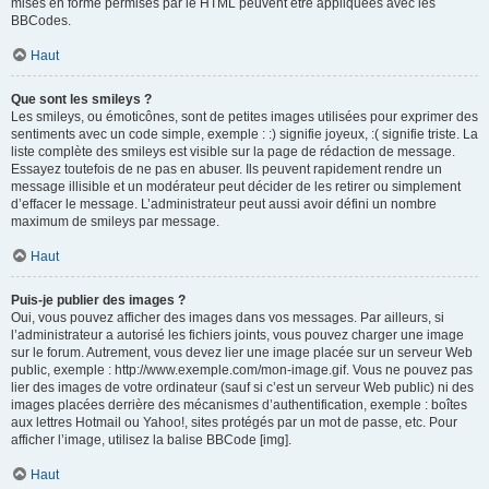
mises en forme permises par le HTML peuvent être appliquées avec les
BBCodes.
Haut
Que sont les smileys ?
Les smileys, ou émoticônes, sont de petites images utilisées pour exprimer des
sentiments avec un code simple, exemple : :) signifie joyeux, :( signifie triste. La
liste complète des smileys est visible sur la page de rédaction de message.
Essayez toutefois de ne pas en abuser. Ils peuvent rapidement rendre un
message illisible et un modérateur peut décider de les retirer ou simplement
d’effacer le message. L’administrateur peut aussi avoir défini un nombre
maximum de smileys par message.
Haut
Puis-je publier des images ?
Oui, vous pouvez afficher des images dans vos messages. Par ailleurs, si
l’administrateur a autorisé les fichiers joints, vous pouvez charger une image
sur le forum. Autrement, vous devez lier une image placée sur un serveur Web
public, exemple : http://www.exemple.com/mon-image.gif. Vous ne pouvez pas
lier des images de votre ordinateur (sauf si c’est un serveur Web public) ni des
images placées derrière des mécanismes d’authentification, exemple : boîtes
aux lettres Hotmail ou Yahoo!, sites protégés par un mot de passe, etc. Pour
afficher l’image, utilisez la balise BBCode [img].
Haut