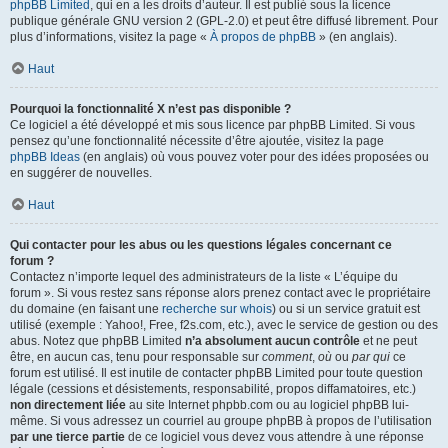
phpBB Limited
, qui en a les droits d’auteur. Il est publié sous la licence
publique générale GNU version 2 (GPL-2.0) et peut être diffusé librement. Pour
plus d’informations, visitez la page «
À propos de phpBB
» (en anglais).
Haut
Pourquoi la fonctionnalité X n’est pas disponible ?
Ce logiciel a été développé et mis sous licence par phpBB Limited. Si vous
pensez qu’une fonctionnalité nécessite d’être ajoutée, visitez la page
phpBB Ideas
(en anglais) où vous pouvez voter pour des idées proposées ou
en suggérer de nouvelles.
Haut
Qui contacter pour les abus ou les questions légales concernant ce
forum ?
Contactez n’importe lequel des administrateurs de la liste « L’équipe du
forum ». Si vous restez sans réponse alors prenez contact avec le propriétaire
du domaine (en faisant une
recherche sur whois
) ou si un service gratuit est
utilisé (exemple : Yahoo!, Free, f2s.com, etc.), avec le service de gestion ou des
abus. Notez que phpBB Limited
n’a absolument aucun contrôle
et ne peut
être, en aucun cas, tenu pour responsable sur
comment
,
où
ou
par qui
ce
forum est utilisé. Il est inutile de contacter phpBB Limited pour toute question
légale (cessions et désistements, responsabilité, propos diffamatoires, etc.)
non directement liée
au site Internet phpbb.com ou au logiciel phpBB lui-
même. Si vous adressez un courriel au groupe phpBB à propos de l’utilisation
par une tierce partie
de ce logiciel vous devez vous attendre à une réponse