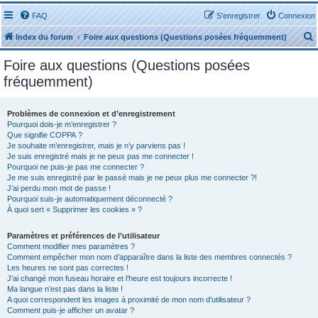
FAQ
S’enregistrer
Connexion
Index du forum
Foire aux questions (Questions posées fréquemment)
Foire aux questions (Questions posées
fréquemment)
Problèmes de connexion et d’enregistrement
r
Pourquoi dois-je m’enregistrer ?
Que signifie COPPA ?
Je souhaite m’enregistrer, mais je n’y parviens pas !
Je suis enregistré mais je ne peux pas me connecter !
Pourquoi ne puis-je pas me connecter ?
Je me suis enregistré par le passé mais je ne peux plus me connecter ?!
J’ai perdu mon mot de passe !
r
Pourquoi suis-je automatiquement déconnecté ?
À quoi sert « Supprimer les cookies » ?
Paramètres et préférences de l’utilisateur
Comment modifier mes paramètres ?
Comment empêcher mon nom d’apparaître dans la liste des membres connectés ?
Les heures ne sont pas correctes !
J’ai changé mon fuseau horaire et l’heure est toujours incorrecte !
Ma langue n’est pas dans la liste !
A quoi correspondent les images à proximité de mon nom d’utilisateur ?
Comment puis-je afficher un avatar ?