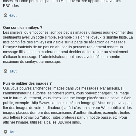
mises en forme permises par le HTML peuvent être appliquées avec les
BBCodes.
Haut
Que sont les smileys ?
Les smileys, ou émoticônes, sont de petites images utilisées pour exprimer des
sentiments avec un code simple, exemple : :) signifie joyeux, :( signifie triste. La
liste complète des smileys est visible sur la page de rédaction de message.
Essayez toutefois de ne pas en abuser. Ils peuvent rapidement rendre un
message illisible et un modérateur peut décider de les retirer ou simplement
d’effacer le message. L’administrateur peut aussi avoir défini un nombre
maximum de smileys par message.
Haut
Puis-je publier des images ?
Oui, vous pouvez afficher des images dans vos messages. Par ailleurs, si
l’administrateur a autorisé les fichiers joints, vous pouvez charger une image
sur le forum. Autrement, vous devez lier une image placée sur un serveur Web
public, exemple : http://www.exemple.com/mon-image.gif. Vous ne pouvez pas
lier des images de votre ordinateur (sauf si c’est un serveur Web public) ni des
images placées derrière des mécanismes d’authentification, exemple : boîtes
aux lettres Hotmail ou Yahoo!, sites protégés par un mot de passe, etc. Pour
afficher l’image, utilisez la balise BBCode [img].
Haut