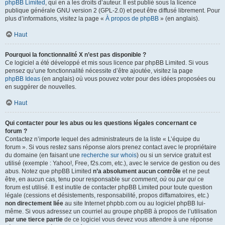
phpBB Limited
, qui en a les droits d’auteur. Il est publié sous la licence
publique générale GNU version 2 (GPL-2.0) et peut être diffusé librement. Pour
plus d’informations, visitez la page «
À propos de phpBB
» (en anglais).
Haut
Pourquoi la fonctionnalité X n’est pas disponible ?
Ce logiciel a été développé et mis sous licence par phpBB Limited. Si vous
pensez qu’une fonctionnalité nécessite d’être ajoutée, visitez la page
phpBB Ideas
(en anglais) où vous pouvez voter pour des idées proposées ou
en suggérer de nouvelles.
Haut
Qui contacter pour les abus ou les questions légales concernant ce
forum ?
Contactez n’importe lequel des administrateurs de la liste « L’équipe du
forum ». Si vous restez sans réponse alors prenez contact avec le propriétaire
du domaine (en faisant une
recherche sur whois
) ou si un service gratuit est
utilisé (exemple : Yahoo!, Free, f2s.com, etc.), avec le service de gestion ou des
abus. Notez que phpBB Limited
n’a absolument aucun contrôle
et ne peut
être, en aucun cas, tenu pour responsable sur
comment
,
où
ou
par qui
ce
forum est utilisé. Il est inutile de contacter phpBB Limited pour toute question
légale (cessions et désistements, responsabilité, propos diffamatoires, etc.)
non directement liée
au site Internet phpbb.com ou au logiciel phpBB lui-
même. Si vous adressez un courriel au groupe phpBB à propos de l’utilisation
par une tierce partie
de ce logiciel vous devez vous attendre à une réponse