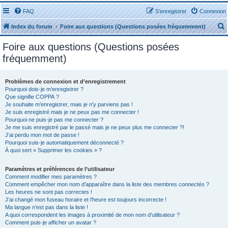
FAQ
S’enregistrer
Connexion
Index du forum
Foire aux questions (Questions posées fréquemment)
Foire aux questions (Questions posées
fréquemment)
Problèmes de connexion et d’enregistrement
r
Pourquoi dois-je m’enregistrer ?
Que signifie COPPA ?
Je souhaite m’enregistrer, mais je n’y parviens pas !
Je suis enregistré mais je ne peux pas me connecter !
Pourquoi ne puis-je pas me connecter ?
Je me suis enregistré par le passé mais je ne peux plus me connecter ?!
J’ai perdu mon mot de passe !
r
Pourquoi suis-je automatiquement déconnecté ?
À quoi sert « Supprimer les cookies » ?
Paramètres et préférences de l’utilisateur
Comment modifier mes paramètres ?
Comment empêcher mon nom d’apparaître dans la liste des membres connectés ?
Les heures ne sont pas correctes !
J’ai changé mon fuseau horaire et l’heure est toujours incorrecte !
Ma langue n’est pas dans la liste !
A quoi correspondent les images à proximité de mon nom d’utilisateur ?
Comment puis-je afficher un avatar ?