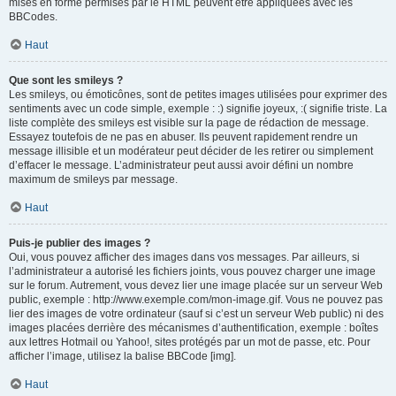
mises en forme permises par le HTML peuvent être appliquées avec les
BBCodes.
Haut
Que sont les smileys ?
Les smileys, ou émoticônes, sont de petites images utilisées pour exprimer des
sentiments avec un code simple, exemple : :) signifie joyeux, :( signifie triste. La
liste complète des smileys est visible sur la page de rédaction de message.
Essayez toutefois de ne pas en abuser. Ils peuvent rapidement rendre un
message illisible et un modérateur peut décider de les retirer ou simplement
d’effacer le message. L’administrateur peut aussi avoir défini un nombre
maximum de smileys par message.
Haut
Puis-je publier des images ?
Oui, vous pouvez afficher des images dans vos messages. Par ailleurs, si
l’administrateur a autorisé les fichiers joints, vous pouvez charger une image
sur le forum. Autrement, vous devez lier une image placée sur un serveur Web
public, exemple : http://www.exemple.com/mon-image.gif. Vous ne pouvez pas
lier des images de votre ordinateur (sauf si c’est un serveur Web public) ni des
images placées derrière des mécanismes d’authentification, exemple : boîtes
aux lettres Hotmail ou Yahoo!, sites protégés par un mot de passe, etc. Pour
afficher l’image, utilisez la balise BBCode [img].
Haut