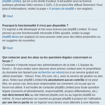
phpBB Limited
, qui en a les droits d’auteur. Il est publié sous la licence
publique générale GNU version 2 (GPL-2.0) et peut être diffusé librement. Pour
plus d’informations, visitez la page «
À propos de phpBB
» (en anglais).
Haut
Pourquoi la fonctionnalité X n’est pas disponible ?
Ce logiciel a été développé et mis sous licence par phpBB Limited. Si vous
pensez qu’une fonctionnalité nécessite d’être ajoutée, visitez la page
phpBB Ideas
(en anglais) où vous pouvez voter pour des idées proposées ou
en suggérer de nouvelles.
Haut
Qui contacter pour les abus ou les questions légales concernant ce
forum ?
Contactez n’importe lequel des administrateurs de la liste « L’équipe du
forum ». Si vous restez sans réponse alors prenez contact avec le propriétaire
du domaine (en faisant une
recherche sur whois
) ou si un service gratuit est
utilisé (exemple : Yahoo!, Free, f2s.com, etc.), avec le service de gestion ou des
abus. Notez que phpBB Limited
n’a absolument aucun contrôle
et ne peut
être, en aucun cas, tenu pour responsable sur
comment
,
où
ou
par qui
ce
forum est utilisé. Il est inutile de contacter phpBB Limited pour toute question
légale (cessions et désistements, responsabilité, propos diffamatoires, etc.)
non directement liée
au site Internet phpbb.com ou au logiciel phpBB lui-
même. Si vous adressez un courriel au groupe phpBB à propos de l’utilisation
par une tierce partie
de ce logiciel vous devez vous attendre à une réponse