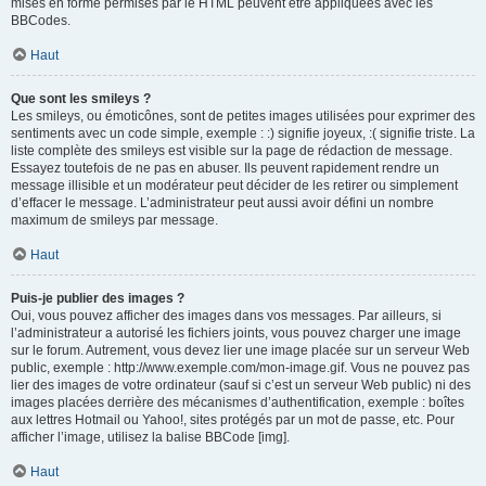
mises en forme permises par le HTML peuvent être appliquées avec les
BBCodes.
Haut
Que sont les smileys ?
Les smileys, ou émoticônes, sont de petites images utilisées pour exprimer des
sentiments avec un code simple, exemple : :) signifie joyeux, :( signifie triste. La
liste complète des smileys est visible sur la page de rédaction de message.
Essayez toutefois de ne pas en abuser. Ils peuvent rapidement rendre un
message illisible et un modérateur peut décider de les retirer ou simplement
d’effacer le message. L’administrateur peut aussi avoir défini un nombre
maximum de smileys par message.
Haut
Puis-je publier des images ?
Oui, vous pouvez afficher des images dans vos messages. Par ailleurs, si
l’administrateur a autorisé les fichiers joints, vous pouvez charger une image
sur le forum. Autrement, vous devez lier une image placée sur un serveur Web
public, exemple : http://www.exemple.com/mon-image.gif. Vous ne pouvez pas
lier des images de votre ordinateur (sauf si c’est un serveur Web public) ni des
images placées derrière des mécanismes d’authentification, exemple : boîtes
aux lettres Hotmail ou Yahoo!, sites protégés par un mot de passe, etc. Pour
afficher l’image, utilisez la balise BBCode [img].
Haut