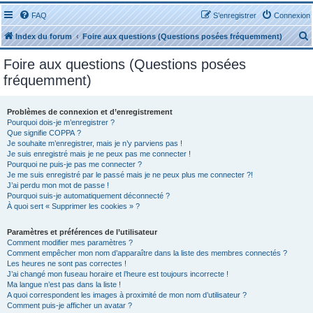
FAQ
S’enregistrer
Connexion
Index du forum
Foire aux questions (Questions posées fréquemment)
Foire aux questions (Questions posées
fréquemment)
Problèmes de connexion et d’enregistrement
r
Pourquoi dois-je m’enregistrer ?
Que signifie COPPA ?
Je souhaite m’enregistrer, mais je n’y parviens pas !
Je suis enregistré mais je ne peux pas me connecter !
Pourquoi ne puis-je pas me connecter ?
Je me suis enregistré par le passé mais je ne peux plus me connecter ?!
J’ai perdu mon mot de passe !
r
Pourquoi suis-je automatiquement déconnecté ?
À quoi sert « Supprimer les cookies » ?
Paramètres et préférences de l’utilisateur
Comment modifier mes paramètres ?
Comment empêcher mon nom d’apparaître dans la liste des membres connectés ?
Les heures ne sont pas correctes !
J’ai changé mon fuseau horaire et l’heure est toujours incorrecte !
Ma langue n’est pas dans la liste !
A quoi correspondent les images à proximité de mon nom d’utilisateur ?
Comment puis-je afficher un avatar ?