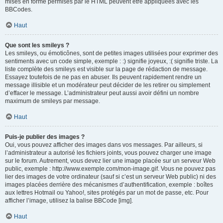
mises en forme permises par le HTML peuvent être appliquées avec les
BBCodes.
Haut
Que sont les smileys ?
Les smileys, ou émoticônes, sont de petites images utilisées pour exprimer des
sentiments avec un code simple, exemple : :) signifie joyeux, :( signifie triste. La
liste complète des smileys est visible sur la page de rédaction de message.
Essayez toutefois de ne pas en abuser. Ils peuvent rapidement rendre un
message illisible et un modérateur peut décider de les retirer ou simplement
d’effacer le message. L’administrateur peut aussi avoir défini un nombre
maximum de smileys par message.
Haut
Puis-je publier des images ?
Oui, vous pouvez afficher des images dans vos messages. Par ailleurs, si
l’administrateur a autorisé les fichiers joints, vous pouvez charger une image
sur le forum. Autrement, vous devez lier une image placée sur un serveur Web
public, exemple : http://www.exemple.com/mon-image.gif. Vous ne pouvez pas
lier des images de votre ordinateur (sauf si c’est un serveur Web public) ni des
images placées derrière des mécanismes d’authentification, exemple : boîtes
aux lettres Hotmail ou Yahoo!, sites protégés par un mot de passe, etc. Pour
afficher l’image, utilisez la balise BBCode [img].
Haut