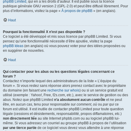
phpBB Limited
, qui en a les droits d’auteur. Il est publié sous la licence
publique générale GNU version 2 (GPL-2.0) et peut être diffusé librement. Pour
plus d’informations, visitez la page «
À propos de phpBB
» (en anglais).
Haut
Pourquoi la fonctionnalité X n’est pas disponible ?
Ce logiciel a été développé et mis sous licence par phpBB Limited. Si vous
pensez qu’une fonctionnalité nécessite d’être ajoutée, visitez la page
phpBB Ideas
(en anglais) où vous pouvez voter pour des idées proposées ou
en suggérer de nouvelles.
Haut
Qui contacter pour les abus ou les questions légales concernant ce
forum ?
Contactez n’importe lequel des administrateurs de la liste « L’équipe du
forum ». Si vous restez sans réponse alors prenez contact avec le propriétaire
du domaine (en faisant une
recherche sur whois
) ou si un service gratuit est
utilisé (exemple : Yahoo!, Free, f2s.com, etc.), avec le service de gestion ou des
abus. Notez que phpBB Limited
n’a absolument aucun contrôle
et ne peut
être, en aucun cas, tenu pour responsable sur
comment
,
où
ou
par qui
ce
forum est utilisé. Il est inutile de contacter phpBB Limited pour toute question
légale (cessions et désistements, responsabilité, propos diffamatoires, etc.)
non directement liée
au site Internet phpbb.com ou au logiciel phpBB lui-
même. Si vous adressez un courriel au groupe phpBB à propos de l’utilisation
par une tierce partie
de ce logiciel vous devez vous attendre à une réponse