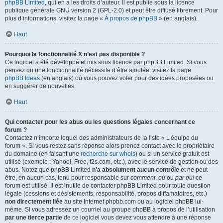
phpBB Limited
, qui en a les droits d’auteur. Il est publié sous la licence
publique générale GNU version 2 (GPL-2.0) et peut être diffusé librement. Pour
plus d’informations, visitez la page «
À propos de phpBB
» (en anglais).
Haut
Pourquoi la fonctionnalité X n’est pas disponible ?
Ce logiciel a été développé et mis sous licence par phpBB Limited. Si vous
pensez qu’une fonctionnalité nécessite d’être ajoutée, visitez la page
phpBB Ideas
(en anglais) où vous pouvez voter pour des idées proposées ou
en suggérer de nouvelles.
Haut
Qui contacter pour les abus ou les questions légales concernant ce
forum ?
Contactez n’importe lequel des administrateurs de la liste « L’équipe du
forum ». Si vous restez sans réponse alors prenez contact avec le propriétaire
du domaine (en faisant une
recherche sur whois
) ou si un service gratuit est
utilisé (exemple : Yahoo!, Free, f2s.com, etc.), avec le service de gestion ou des
abus. Notez que phpBB Limited
n’a absolument aucun contrôle
et ne peut
être, en aucun cas, tenu pour responsable sur
comment
,
où
ou
par qui
ce
forum est utilisé. Il est inutile de contacter phpBB Limited pour toute question
légale (cessions et désistements, responsabilité, propos diffamatoires, etc.)
non directement liée
au site Internet phpbb.com ou au logiciel phpBB lui-
même. Si vous adressez un courriel au groupe phpBB à propos de l’utilisation
par une tierce partie
de ce logiciel vous devez vous attendre à une réponse