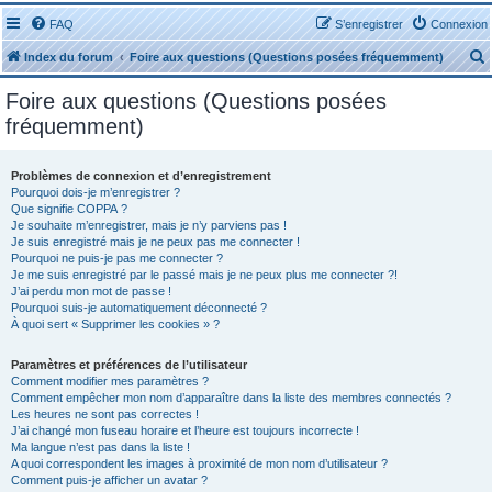
FAQ
S’enregistrer
Connexion
Index du forum
Foire aux questions (Questions posées fréquemment)
Foire aux questions (Questions posées
fréquemment)
Problèmes de connexion et d’enregistrement
r
Pourquoi dois-je m’enregistrer ?
Que signifie COPPA ?
Je souhaite m’enregistrer, mais je n’y parviens pas !
Je suis enregistré mais je ne peux pas me connecter !
Pourquoi ne puis-je pas me connecter ?
Je me suis enregistré par le passé mais je ne peux plus me connecter ?!
J’ai perdu mon mot de passe !
r
Pourquoi suis-je automatiquement déconnecté ?
À quoi sert « Supprimer les cookies » ?
Paramètres et préférences de l’utilisateur
Comment modifier mes paramètres ?
Comment empêcher mon nom d’apparaître dans la liste des membres connectés ?
Les heures ne sont pas correctes !
J’ai changé mon fuseau horaire et l’heure est toujours incorrecte !
Ma langue n’est pas dans la liste !
A quoi correspondent les images à proximité de mon nom d’utilisateur ?
Comment puis-je afficher un avatar ?