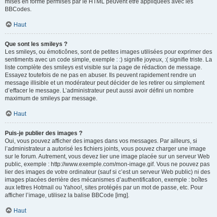
mises en forme permises par le HTML peuvent être appliquées avec les
BBCodes.
Haut
Que sont les smileys ?
Les smileys, ou émoticônes, sont de petites images utilisées pour exprimer des
sentiments avec un code simple, exemple : :) signifie joyeux, :( signifie triste. La
liste complète des smileys est visible sur la page de rédaction de message.
Essayez toutefois de ne pas en abuser. Ils peuvent rapidement rendre un
message illisible et un modérateur peut décider de les retirer ou simplement
d’effacer le message. L’administrateur peut aussi avoir défini un nombre
maximum de smileys par message.
Haut
Puis-je publier des images ?
Oui, vous pouvez afficher des images dans vos messages. Par ailleurs, si
l’administrateur a autorisé les fichiers joints, vous pouvez charger une image
sur le forum. Autrement, vous devez lier une image placée sur un serveur Web
public, exemple : http://www.exemple.com/mon-image.gif. Vous ne pouvez pas
lier des images de votre ordinateur (sauf si c’est un serveur Web public) ni des
images placées derrière des mécanismes d’authentification, exemple : boîtes
aux lettres Hotmail ou Yahoo!, sites protégés par un mot de passe, etc. Pour
afficher l’image, utilisez la balise BBCode [img].
Haut