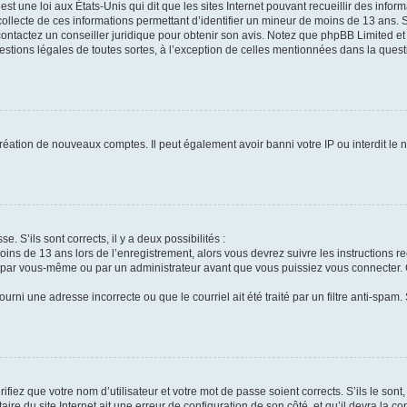
st une loi aux États-Unis qui dit que les sites Internet pouvant recueillir des info
collecte de ces informations permettant d’identifier un mineur de moins de 13 ans. 
contactez un conseiller juridique pour obtenir son avis. Notez que phpBB Limited et
uestions légales de toutes sortes, à l’exception de celles mentionnées dans la ques
création de nouveaux comptes. Il peut également avoir banni votre IP ou interdit le 
e. S’ils sont corrects, il y a deux possibilités :
oins de 13 ans lors de l’enregistrement, alors vous devrez suivre les instructions 
 par vous-même ou par un administrateur avant que vous puissiez vous connecter. Ce
urni une adresse incorrecte ou que le courriel ait été traité par un filtre anti-spam.
fiez que votre nom d’utilisateur et votre mot de passe soient corrects. S’ils le son
ire du site Internet ait une erreur de configuration de son côté, et qu’il devra la cor