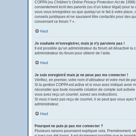
COPPA (ou
Children’s Online Privacy Protection Act
de 1998) e
consentement écrit des parents (ou d’un tuteur légal) pour la 
vous vous enregistrez ou que quelqu’un le fait à votre place, 
conseils juridiques et ne sauraient être contactés pour des q
concernant ce forum ? ».
Haut
Je souhaite m’enregistrer, mais je n’y parviens pas !
Il est possible qu’un administrateur du forum ait désactivé la 
administrateur du forum pour obtenir de l’aide.
Haut
Je suis enregistré mais je ne peux pas me connecter !
Vérifiez, en premier, votre nom d’utilisateur et votre mot de pass
Si la gestion COPPA est active et si vous avez indiqué avoir m
nécessiter que toute nouvelle création de compte soit activée
vous avez reçu un courriel, suivez ses instructions.
Si vous n’avez pas reçu de courriel, il se peut que vous ayez fo
administrateur.
Haut
Pourquoi ne puis-je pas me connecter ?
Plusieurs raisons pourraient expliquer cela. Premièrement, véri
n’avez pas été banni. Il est également possible que le propriéta