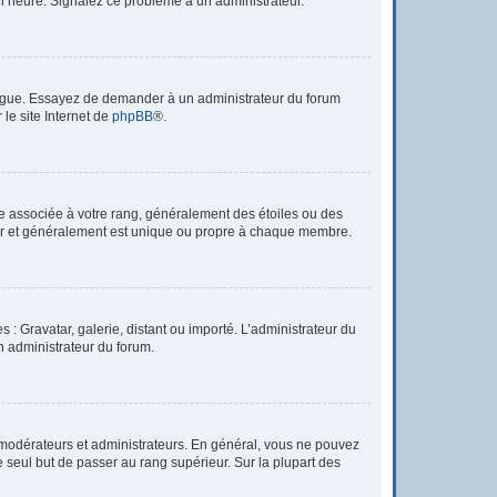
à l’heure. Signalez ce problème à un administrateur.
 langue. Essayez de demander à un administrateur du forum
 le site Internet de
phpBB
®.
re associée à votre rang, généralement des étoiles ou des
tar et généralement est unique ou propre à chaque membre.
 : Gravatar, galerie, distant ou importé. L’administrateur du
un administrateur du forum.
 modérateurs et administrateurs. En général, vous ne pouvez
e seul but de passer au rang supérieur. Sur la plupart des