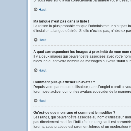
Si vous êtes sûr d’avoir correctement paramétré votre fuseau h
Haut
Ma langue n’est pas dans la liste !
La raison la plus probable est que l’administrateur n’ait pas
d’installer la langue désirée. Si elle n’existe pas, n’hésitez p
Haut
A quoi correspondent les images à proximité de mon nom d’
Il y a deux images qui peuvent être associées avec votre nom 
blocs indiquant votre nombre de messages ou votre statut su
Haut
Comment puis-je afficher un avatar ?
Depuis votre panneau d’utilisateur, dans l’onglet « profil » vo
forum peut activer ou non les avatars et décider de la manière 
Haut
Qu’est-ce que mon rang et comment le modifier ?
Les rangs, qui peuvent être associés au nom d’utilisateur, i
pas directement modifier l’intitulé d’un rang car il est param
forums, cette pratique est rarement tolérée et un modérateur