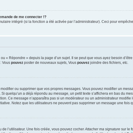
emande de me connecter !?
ire intégré (si la fonction a été activée par l’administrateur). Ceci pour empêcher l’
ou « Répondre » depuis la page d’un sujet. Il se peut que vous ayez besoin d’être 
 : Vous
pouvez
poster de nouveaux sujets, Vous
pouvez
joindre des fichiers, etc.
 modifier ou supprimer que vos propres messages. Vous pouvez modifier un messag
i quelqu’un a déjà répondu au message, un petit texte s’affichera en bas du messag
cation. Ce message n’apparaîtra pas si un modérateur ou un administrateur modifie l
nitiative. Notez que les utilisateurs ne peuvent pas supprimer un message une fois
de l’utilisateur. Une fois créée, vous pouvez cocher
Attacher ma signature
sur le 