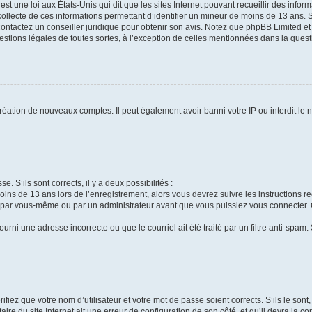
st une loi aux États-Unis qui dit que les sites Internet pouvant recueillir des info
collecte de ces informations permettant d’identifier un mineur de moins de 13 ans. 
contactez un conseiller juridique pour obtenir son avis. Notez que phpBB Limited et
uestions légales de toutes sortes, à l’exception de celles mentionnées dans la ques
création de nouveaux comptes. Il peut également avoir banni votre IP ou interdit le 
e. S’ils sont corrects, il y a deux possibilités :
oins de 13 ans lors de l’enregistrement, alors vous devrez suivre les instructions 
 par vous-même ou par un administrateur avant que vous puissiez vous connecter. Ce
urni une adresse incorrecte ou que le courriel ait été traité par un filtre anti-spam.
fiez que votre nom d’utilisateur et votre mot de passe soient corrects. S’ils le son
ire du site Internet ait une erreur de configuration de son côté, et qu’il devra la cor