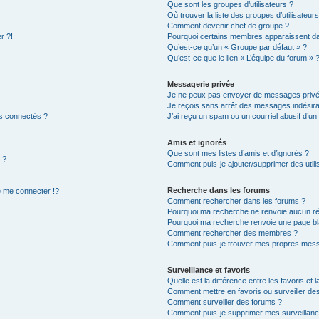
Que sont les groupes d’utilisateurs ?
Où trouver la liste des groupes d’utilisateur
Comment devenir chef de groupe ?
r ?!
Pourquoi certains membres apparaissent dan
Qu’est-ce qu’un « Groupe par défaut » ?
Qu’est-ce que le lien « L’équipe du forum » 
Messagerie privée
Je ne peux pas envoyer de messages privé
Je reçois sans arrêt des messages indésira
s connectés ?
J’ai reçu un spam ou un courriel abusif d’u
Amis et ignorés
Que sont mes listes d’amis et d’ignorés ?
 ?
Comment puis-je ajouter/supprimer des utilis
Recherche dans les forums
 me connecter !?
Comment rechercher dans les forums ?
Pourquoi ma recherche ne renvoie aucun ré
Pourquoi ma recherche renvoie une page bl
Comment rechercher des membres ?
Comment puis-je trouver mes propres mess
Surveillance et favoris
Quelle est la différence entre les favoris et l
Comment mettre en favoris ou surveiller des
Comment surveiller des forums ?
Comment puis-je supprimer mes surveillanc