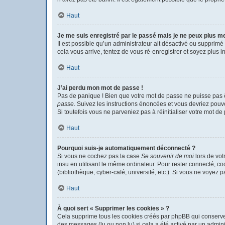
Haut
Je me suis enregistré par le passé mais je ne peux plus m
Il est possible qu’un administrateur ait désactivé ou supprimé
cela vous arrive, tentez de vous ré-enregistrer et soyez plus in
Haut
J’ai perdu mon mot de passe !
Pas de panique ! Bien que votre mot de passe ne puisse pas êtr
passe
. Suivez les instructions énoncées et vous devriez pou
Si toutefois vous ne parveniez pas à réinitialiser votre mot d
Haut
Pourquoi suis-je automatiquement déconnecté ?
Si vous ne cochez pas la case
Se souvenir de moi
lors de vot
insu en utilisant le même ordinateur. Pour rester connecté, c
(bibliothèque, cyber-café, université, etc.). Si vous ne voyez p
Haut
À quoi sert « Supprimer les cookies » ?
Cela supprime tous les cookies créés par phpBB qui conservent 
des messages (lu ou non lu) si cela a été activé par un admi