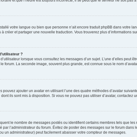
oraire et que l’heure est toujours incorrecte, il se peut que le serveur ne soit pas 
 installé votre langue ou bien que personne n’ait encore traduit phpBB dans votre
as à créer et partager une nouvelle traduction. Vous trouverez plus d’informations sur
utilisateur ?
d’utilisateur lorsque vous consultez les messages d’un sujet. L’une d’elles peut êt
r le forum. La seconde image, souvent plus grande, est connue sous le nom d’ava
us pouvez ajouter un avatar en utilisant l’une des quatre méthodes d’avatar suivantes
dont ils sont mis à disposition. Si vous ne pouvez pas utiliser d’avatar, contactez 
ndiquent le nombre de messages postés ou identifient certains membres tels que les
étré par l’administrateur du forum. Évitez de poster des messages sur le forum dans l
 (ou un administrateur) peut facilement abaisser votre compteur de messages.