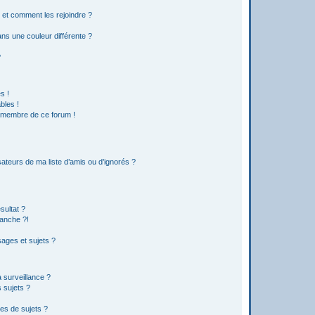
s et comment les rejoindre ?
s une couleur différente ?
?
s !
bles !
n membre de ce forum !
ateurs de ma liste d’amis ou d’ignorés ?
sultat ?
anche ?!
ages et sujets ?
a surveillance ?
 sujets ?
es de sujets ?