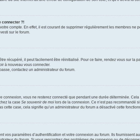
e connecter ?!
 votre compte. En effet, il est courant de supprimer régulièrement les membres ne p
vesti sur le forum.
e récupéré, il peut facilement être réinitialisé. Pour ce faire, rendez vous sur la
voir à nouveau vous connecter.
e passe, contactez un administrateur du forum.
re connexion, vous ne resterez connecté que pendant une durée déterminée. Cela 
ochez la case
Se souvenir de moi
lors de la connexion. Ce n’est pas recommandé si 
as cette case, cela signifie qu’un administrateur du forum a désactivé cette fonctionn
vos paramètres d’authentification et votre connexion au forum. Ils fournissent auss
nistrateur du forum. Si vous rencontrez des problèmes de connexion ou de déconnex