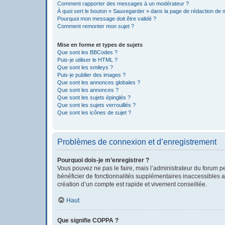
Comment rapporter des messages à un modérateur ?
À quoi sert le bouton « Sauvegarder » dans la page de rédaction de
Pourquoi mon message doit être validé ?
Comment remonter mon sujet ?
Mise en forme et types de sujets
Que sont les BBCodes ?
Puis-je utiliser le HTML ?
Que sont les smileys ?
Puis-je publier des images ?
Que sont les annonces globales ?
Que sont les annonces ?
Que sont les sujets épinglés ?
Que sont les sujets verrouillés ?
Que sont les icônes de sujet ?
Problèmes de connexion et d’enregistrement
Pourquoi dois-je m’enregistrer ?
Vous pouvez ne pas le faire, mais l’administrateur du forum pe
bénéficier de fonctionnalités supplémentaires inaccessibles a
création d’un compte est rapide et vivement conseillée.
Haut
Que signifie COPPA ?