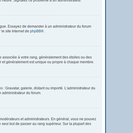
à l’heure. Signalez ce problème à un administrateur.
 langue. Essayez de demander à un administrateur du forum
 le site Internet de
phpBB
®.
re associée à votre rang, généralement des étoiles ou des
tar et généralement est unique ou propre à chaque membre.
 : Gravatar, galerie, distant ou importé. L’administrateur du
un administrateur du forum.
 modérateurs et administrateurs. En général, vous ne pouvez
e seul but de passer au rang supérieur. Sur la plupart des