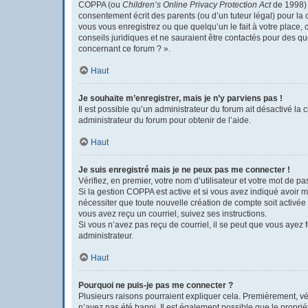
COPPA (ou
Children’s Online Privacy Protection Act
de 1998) e
consentement écrit des parents (ou d’un tuteur légal) pour la 
vous vous enregistrez ou que quelqu’un le fait à votre place, 
conseils juridiques et ne sauraient être contactés pour des q
concernant ce forum ? ».
Haut
Je souhaite m’enregistrer, mais je n’y parviens pas !
Il est possible qu’un administrateur du forum ait désactivé la 
administrateur du forum pour obtenir de l’aide.
Haut
Je suis enregistré mais je ne peux pas me connecter !
Vérifiez, en premier, votre nom d’utilisateur et votre mot de pass
Si la gestion COPPA est active et si vous avez indiqué avoir m
nécessiter que toute nouvelle création de compte soit activée
vous avez reçu un courriel, suivez ses instructions.
Si vous n’avez pas reçu de courriel, il se peut que vous ayez fo
administrateur.
Haut
Pourquoi ne puis-je pas me connecter ?
Plusieurs raisons pourraient expliquer cela. Premièrement, véri
n’avez pas été banni. Il est également possible que le propriéta