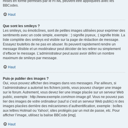
mises en forme permises par le HTML peuvent être appliquées avec les
BBCodes.
Haut
Que sont les smileys ?
Les smileys, ou émoticônes, sont de petites images utilisées pour exprimer des
sentiments avec un code simple, exemple : :) signifie joyeux, :( signifie triste. La
liste complète des smileys est visible sur la page de rédaction de message.
Essayez toutefois de ne pas en abuser. Ils peuvent rapidement rendre un
message illisible et un modérateur peut décider de les retirer ou simplement
d’effacer le message. L’administrateur peut aussi avoir défini un nombre
maximum de smileys par message.
Haut
Puis-je publier des images ?
Oui, vous pouvez afficher des images dans vos messages. Par ailleurs, si
l’administrateur a autorisé les fichiers joints, vous pouvez charger une image
sur le forum. Autrement, vous devez lier une image placée sur un serveur Web
public, exemple : http://www.exemple.com/mon-image.gif. Vous ne pouvez pas
lier des images de votre ordinateur (sauf si c’est un serveur Web public) ni des
images placées derrière des mécanismes d’authentification, exemple : boîtes
aux lettres Hotmail ou Yahoo!, sites protégés par un mot de passe, etc. Pour
afficher l’image, utilisez la balise BBCode [img].
Haut