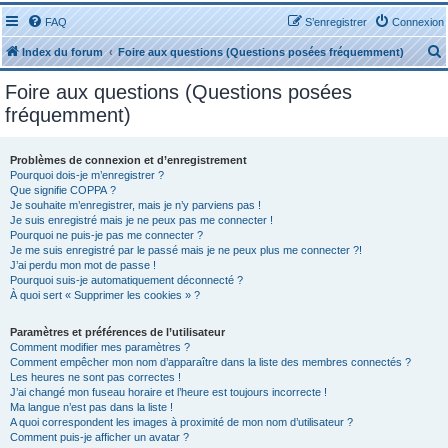
FAQ
S’enregistrer
Connexion
Index du forum
Foire aux questions (Questions posées fréquemment)
Foire aux questions (Questions posées
fréquemment)
Problèmes de connexion et d’enregistrement
r
Pourquoi dois-je m’enregistrer ?
Que signifie COPPA ?
Je souhaite m’enregistrer, mais je n’y parviens pas !
Je suis enregistré mais je ne peux pas me connecter !
Pourquoi ne puis-je pas me connecter ?
Je me suis enregistré par le passé mais je ne peux plus me connecter ?!
J’ai perdu mon mot de passe !
r
Pourquoi suis-je automatiquement déconnecté ?
À quoi sert « Supprimer les cookies » ?
Paramètres et préférences de l’utilisateur
Comment modifier mes paramètres ?
Comment empêcher mon nom d’apparaître dans la liste des membres connectés ?
Les heures ne sont pas correctes !
J’ai changé mon fuseau horaire et l’heure est toujours incorrecte !
Ma langue n’est pas dans la liste !
A quoi correspondent les images à proximité de mon nom d’utilisateur ?
Comment puis-je afficher un avatar ?