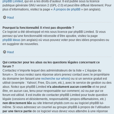
phpBB Limited
, qui en a les droits d’auteur. Il est publié sous la licence
publique générale GNU version 2 (GPL-2.0) et peut être diffusé librement. Pour
plus d’informations, visitez la page «
À propos de phpBB
» (en anglais).
Haut
Pourquoi la fonctionnalité X n’est pas disponible ?
Ce logiciel a été développé et mis sous licence par phpBB Limited. Si vous
pensez qu’une fonctionnalité nécessite d’être ajoutée, visitez la page
phpBB Ideas
(en anglais) où vous pouvez voter pour des idées proposées ou
en suggérer de nouvelles.
Haut
Qui contacter pour les abus ou les questions légales concernant ce
forum ?
Contactez n’importe lequel des administrateurs de la liste « L’équipe du
forum ». Si vous restez sans réponse alors prenez contact avec le propriétaire
du domaine (en faisant une
recherche sur whois
) ou si un service gratuit est
utilisé (exemple : Yahoo!, Free, f2s.com, etc.), avec le service de gestion ou des
abus. Notez que phpBB Limited
n’a absolument aucun contrôle
et ne peut
être, en aucun cas, tenu pour responsable sur
comment
,
où
ou
par qui
ce
forum est utilisé. Il est inutile de contacter phpBB Limited pour toute question
légale (cessions et désistements, responsabilité, propos diffamatoires, etc.)
non directement liée
au site Internet phpbb.com ou au logiciel phpBB lui-
même. Si vous adressez un courriel au groupe phpBB à propos de l’utilisation
par une tierce partie
de ce logiciel vous devez vous attendre à une réponse