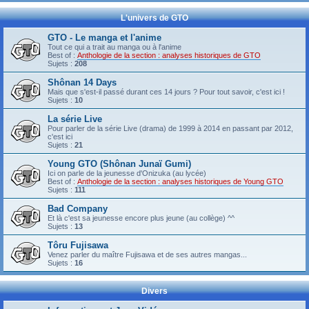
L'univers de GTO
GTO - Le manga et l'anime
Tout ce qui a trait au manga ou à l'anime
Best of :
Anthologie de la section : analyses historiques de GTO
Sujets :
208
Shônan 14 Days
Mais que s'est-il passé durant ces 14 jours ? Pour tout savoir, c'est ici !
Sujets :
10
La série Live
Pour parler de la série Live (drama) de 1999 à 2014 en passant par 2012,
c'est ici
Sujets :
21
Young GTO (Shônan Junaï Gumi)
Ici on parle de la jeunesse d'Onizuka (au lycée)
Best of :
Anthologie de la section : analyses historiques de Young GTO
Sujets :
111
Bad Company
Et là c'est sa jeunesse encore plus jeune (au collège) ^^
Sujets :
13
Tôru Fujisawa
Venez parler du maître Fujisawa et de ses autres mangas...
Sujets :
16
Divers