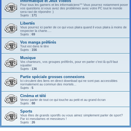
Informatique et Jeux Vidéos
Pour tous les gamers et les informaticiens^^ Vous pourrez notamment poser
vos questions si vous avez des problèmes avec votre PC tout le monde
sera ravi de répondre :)
Sujets :
171
Libertés
Vous pourrez ici parler de ce qui vous plaira quand il vous plaira à moins de
respecter la charte.....
Sujets :
69
Vos manga préférés
Tout est dans le titre
Sujets :
156
Musique
Vos chanteurs, vos groupes préférés, pour en parler c'est là qu'il faut
squatter
Sujets :
136
Partie spéciale grosses connexions
Ici circulent des liens en direct download qui ne sont pas accessibles
normalement au commun des mortels...
Sujets :
5
Cinéma et télé
Venez parler de tout ce qui touche au petit et au grand écran
Sujets :
88
Sports
Vous êtes de grands sportifs ou vous aimez simplement parler de sport?
Par ici mesdames et messieurs !
Sujets :
26