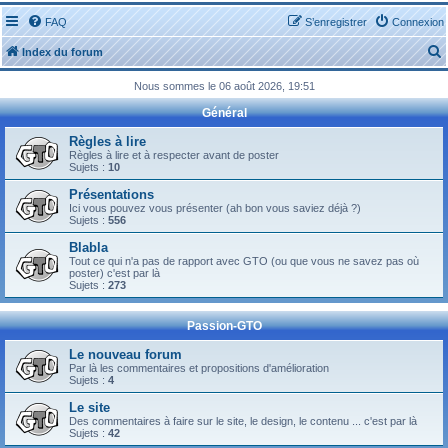
FAQ
S’enregistrer
Connexion
Index du forum
Nous sommes le 06 août 2026, 19:51
Général
Règles à lire
Règles à lire et à respecter avant de poster
Sujets :
10
r
Présentations
Ici vous pouvez vous présenter (ah bon vous saviez déjà ?)
Sujets :
556
Blabla
Tout ce qui n'a pas de rapport avec GTO (ou que vous ne savez pas où
r
poster) c'est par là
Sujets :
273
Passion-GTO
Le nouveau forum
Par là les commentaires et propositions d'amélioration
Sujets :
4
Le site
Des commentaires à faire sur le site, le design, le contenu ... c'est par là
Sujets :
42